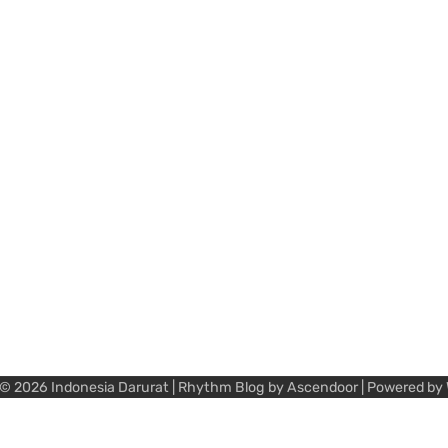
 © 2026
Indonesia Darurat
| Rhythm Blog by
Ascendoor
| Powered by