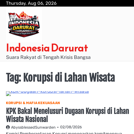
Skip
Thursday, Aug 06, 2026
to
content
Indonesia Darurat
Suara Rakyat di Tengah Krisis Bangsa
Tag:
Korupsi di Lahan Wisata
KORUPSI & MAFIA KEKUASAAN
KPK Bakal Menelusuri Dugaan Korupsi di Lahan
Wisata Nasional
02/08/2026
AbyssblessedSunwarden
Komisi Pemberantasan Korupsi menegaskan komitmennya