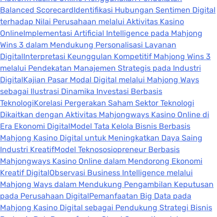
Balanced Scorecard
Identifikasi Hubungan Sentimen Digital
terhadap Nilai Perusahaan melalui Aktivitas Kasino
Online
Implementasi Artificial Intelligence pada Mahjong
Wins 3 dalam Mendukung Personalisasi Layanan
Digital
Interpretasi Keunggulan Kompetitif Mahjong Wins 3
melalui Pendekatan Manajemen Strategis pada Industri
Digital
Kajian Pasar Modal Digital melalui Mahjong Ways
sebagai Ilustrasi Dinamika Investasi Berbasis
Teknologi
Korelasi Pergerakan Saham Sektor Teknologi
Dikaitkan dengan Aktivitas Mahjongways Kasino Online di
Era Ekonomi Digital
Model Tata Kelola Bisnis Berbasis
Mahjong Kasino Digital untuk Meningkatkan Daya Saing
Industri Kreatif
Model Teknososiopreneur Berbasis
Mahjongways Kasino Online dalam Mendorong Ekonomi
Kreatif Digital
Observasi Business Intelligence melalui
Mahjong Ways dalam Mendukung Pengambilan Keputusan
pada Perusahaan Digital
Pemanfaatan Big Data pada
Mahjong Kasino Digital sebagai Pendukung Strategi Bisnis