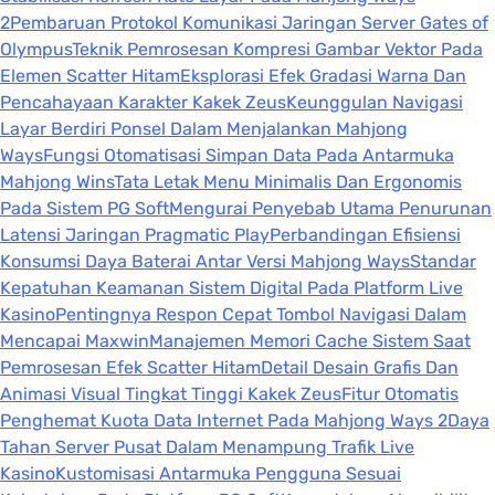
2
Pembaruan Protokol Komunikasi Jaringan Server Gates of
Olympus
Teknik Pemrosesan Kompresi Gambar Vektor Pada
Elemen Scatter Hitam
Eksplorasi Efek Gradasi Warna Dan
Pencahayaan Karakter Kakek Zeus
Keunggulan Navigasi
Layar Berdiri Ponsel Dalam Menjalankan Mahjong
Ways
Fungsi Otomatisasi Simpan Data Pada Antarmuka
Mahjong Wins
Tata Letak Menu Minimalis Dan Ergonomis
Pada Sistem PG Soft
Mengurai Penyebab Utama Penurunan
Latensi Jaringan Pragmatic Play
Perbandingan Efisiensi
Konsumsi Daya Baterai Antar Versi Mahjong Ways
Standar
Kepatuhan Keamanan Sistem Digital Pada Platform Live
Kasino
Pentingnya Respon Cepat Tombol Navigasi Dalam
Mencapai Maxwin
Manajemen Memori Cache Sistem Saat
Pemrosesan Efek Scatter Hitam
Detail Desain Grafis Dan
Animasi Visual Tingkat Tinggi Kakek Zeus
Fitur Otomatis
Penghemat Kuota Data Internet Pada Mahjong Ways 2
Daya
Tahan Server Pusat Dalam Menampung Trafik Live
Kasino
Kustomisasi Antarmuka Pengguna Sesuai