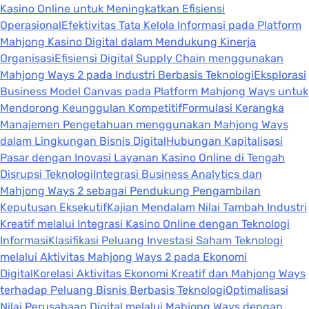
Kasino Online untuk Meningkatkan Efisiensi
Operasional
Efektivitas Tata Kelola Informasi pada Platform
Mahjong Kasino Digital dalam Mendukung Kinerja
Organisasi
Efisiensi Digital Supply Chain menggunakan
Mahjong Ways 2 pada Industri Berbasis Teknologi
Eksplorasi
Business Model Canvas pada Platform Mahjong Ways untuk
Mendorong Keunggulan Kompetitif
Formulasi Kerangka
Manajemen Pengetahuan menggunakan Mahjong Ways
dalam Lingkungan Bisnis Digital
Hubungan Kapitalisasi
Pasar dengan Inovasi Layanan Kasino Online di Tengah
Disrupsi Teknologi
Integrasi Business Analytics dan
Mahjong Ways 2 sebagai Pendukung Pengambilan
Keputusan Eksekutif
Kajian Mendalam Nilai Tambah Industri
Kreatif melalui Integrasi Kasino Online dengan Teknologi
Informasi
Klasifikasi Peluang Investasi Saham Teknologi
melalui Aktivitas Mahjong Ways 2 pada Ekonomi
Digital
Korelasi Aktivitas Ekonomi Kreatif dan Mahjong Ways
terhadap Peluang Bisnis Berbasis Teknologi
Optimalisasi
Nilai Perusahaan Digital melalui Mahjong Ways dengan