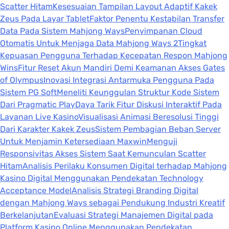
Scatter Hitam
Kesesuaian Tampilan Layout Adaptif Kakek
Zeus Pada Layar Tablet
Faktor Penentu Kestabilan Transfer
Data Pada Sistem Mahjong Ways
Penyimpanan Cloud
Otomatis Untuk Menjaga Data Mahjong Ways 2
Tingkat
Kepuasan Pengguna Terhadap Kecepatan Respon Mahjong
Wins
Fitur Reset Akun Mandiri Demi Keamanan Akses Gates
of Olympus
Inovasi Integrasi Antarmuka Pengguna Pada
Sistem PG Soft
Meneliti Keunggulan Struktur Kode Sistem
Dari Pragmatic Play
Daya Tarik Fitur Diskusi Interaktif Pada
Layanan Live Kasino
Visualisasi Animasi Beresolusi Tinggi
Dari Karakter Kakek Zeus
Sistem Pembagian Beban Server
Untuk Menjamin Ketersediaan Maxwin
Menguji
Responsivitas Akses Sistem Saat Kemunculan Scatter
Hitam
Analisis Perilaku Konsumen Digital terhadap Mahjong
Kasino Digital Menggunakan Pendekatan Technology
Acceptance Model
Analisis Strategi Branding Digital
dengan Mahjong Ways sebagai Pendukung Industri Kreatif
Berkelanjutan
Evaluasi Strategi Manajemen Digital pada
Platform Kasino Online Menggunakan Pendekatan