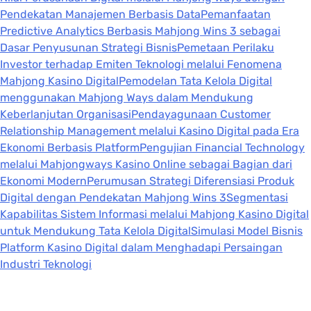
Pendekatan Manajemen Berbasis Data
Pemanfaatan
Predictive Analytics Berbasis Mahjong Wins 3 sebagai
Dasar Penyusunan Strategi Bisnis
Pemetaan Perilaku
Investor terhadap Emiten Teknologi melalui Fenomena
Mahjong Kasino Digital
Pemodelan Tata Kelola Digital
menggunakan Mahjong Ways dalam Mendukung
Keberlanjutan Organisasi
Pendayagunaan Customer
Relationship Management melalui Kasino Digital pada Era
Ekonomi Berbasis Platform
Pengujian Financial Technology
melalui Mahjongways Kasino Online sebagai Bagian dari
Ekonomi Modern
Perumusan Strategi Diferensiasi Produk
Digital dengan Pendekatan Mahjong Wins 3
Segmentasi
Kapabilitas Sistem Informasi melalui Mahjong Kasino Digital
untuk Mendukung Tata Kelola Digital
Simulasi Model Bisnis
Platform Kasino Digital dalam Menghadapi Persaingan
Industri Teknologi