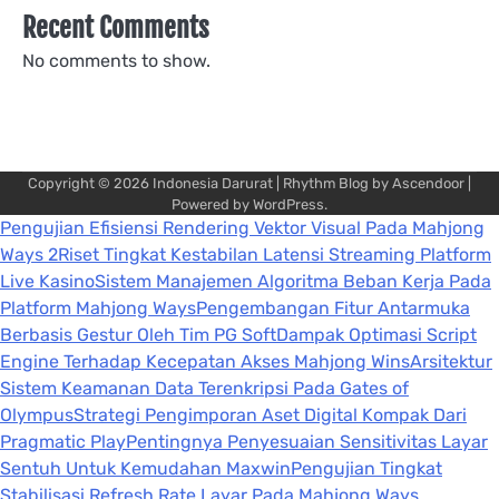
Recent Comments
No comments to show.
Copyright © 2026
Indonesia Darurat
| Rhythm Blog by
Ascendoor
|
Powered by
WordPress
.
Pengujian Efisiensi Rendering Vektor Visual Pada Mahjong
Ways 2
Riset Tingkat Kestabilan Latensi Streaming Platform
Live Kasino
Sistem Manajemen Algoritma Beban Kerja Pada
Platform Mahjong Ways
Pengembangan Fitur Antarmuka
Berbasis Gestur Oleh Tim PG Soft
Dampak Optimasi Script
Engine Terhadap Kecepatan Akses Mahjong Wins
Arsitektur
Sistem Keamanan Data Terenkripsi Pada Gates of
Olympus
Strategi Pengimporan Aset Digital Kompak Dari
Pragmatic Play
Pentingnya Penyesuaian Sensitivitas Layar
Sentuh Untuk Kemudahan Maxwin
Pengujian Tingkat
Stabilisasi Refresh Rate Layar Pada Mahjong Ways