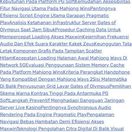
Kebutuhan Pada Platform PG Soft
Kemudahan Aksesibilitas
Fitur Navigasi Utama Pada Mahjong Wins
Pentingnya
Efisiensi Script Engine Utama Garapan Pragmatic
Play
Analisis Ketahanan Infrastruktur Server Gates of
Olympus Saat Jam Sibuk
Prosedur Caching Data Untuk
Mempercepat Loading Akses Maxwin
Kejernihan Frekuensi
Audio Dan Efek Suara Karakter Kakek Zeus
Keunggulan Tata
Letak Komponen Grafis Pada Tampilan Scatter
Hitam
Kecepatan Loading Halaman Awal Mahjong Ways Di
Network 5G
Evaluasi Penggunaan Sistem Memory Cache
Pada Platform Mahjong Wins
Kriteria Perangkat Handphone
Yang Kompatibel Dengan Mahjong Ways 2
Sisi Matematika
Di Balik Penyusunan Grid Layar Gates of Olympus
Pemilihan
Skema Warna Kontras Tinggi Pada Antarmuka PG
Soft
Langkah Preventif Menghadapi Gangguan Jaringan
Server Live Kasino
Pentingnya Synchronous Audio
Rendering Pada Engine Pragmatic Play
Pengalaman
Navigasi Bebas Hambatan Demi Efisiensi Akses
Maxwin
Teknologi Pengolahan Citra Digital Di Balik Visual