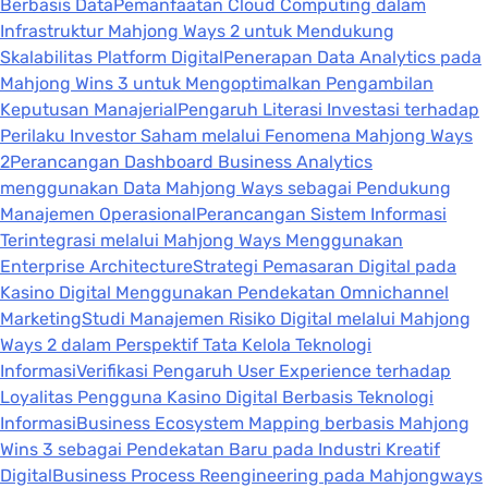
Berbasis Data
Pemanfaatan Cloud Computing dalam
Infrastruktur Mahjong Ways 2 untuk Mendukung
Skalabilitas Platform Digital
Penerapan Data Analytics pada
Mahjong Wins 3 untuk Mengoptimalkan Pengambilan
Keputusan Manajerial
Pengaruh Literasi Investasi terhadap
Perilaku Investor Saham melalui Fenomena Mahjong Ways
2
Perancangan Dashboard Business Analytics
menggunakan Data Mahjong Ways sebagai Pendukung
Manajemen Operasional
Perancangan Sistem Informasi
Terintegrasi melalui Mahjong Ways Menggunakan
Enterprise Architecture
Strategi Pemasaran Digital pada
Kasino Digital Menggunakan Pendekatan Omnichannel
Marketing
Studi Manajemen Risiko Digital melalui Mahjong
Ways 2 dalam Perspektif Tata Kelola Teknologi
Informasi
Verifikasi Pengaruh User Experience terhadap
Loyalitas Pengguna Kasino Digital Berbasis Teknologi
Informasi
Business Ecosystem Mapping berbasis Mahjong
Wins 3 sebagai Pendekatan Baru pada Industri Kreatif
Digital
Business Process Reengineering pada Mahjongways