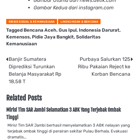
Gambar Utama dari news.detik.com
Gambar Kedua dari instagram.com
KRISIS SOSIAL & KEMANUSIAAN
LINGKUNGAN & BENCANA
Tagged
Bencana Aceh
,
Gus Ipul
,
Indonesia Darurat
,
Kemensos
,
Pidie Jaya Bangkit
,
Solidaritas
Kemanusiaan
Post
Banjir Sumatera
Purbaya Salurkan 125
Diprediksi Turunkan
Ribu Pakaian Reject ke
navigation
Belanja Masyarakat Rp
Korban Bencana
18,58 T
Related Posts
Miris! Tim SAR Jambi Selamatkan 3 ABK Yang Terjebak Ombak
Tinggi
Miris! Tim SAR Jambi berhasil menyelamatkan 3 ABK nelayan yang
terjebak ombak tinggi di perairan sekitar Pulau Berhala. Evakuasi
dramatis…