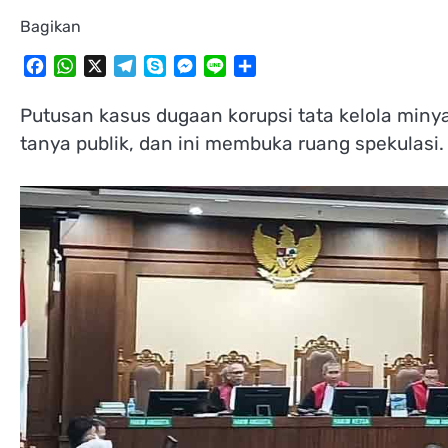
Bagikan
Facebook
WhatsApp
X
Telegram
Skype
Messenger
Line
Share
Putusan kasus dugaan korupsi tata kelola min
tanya publik, dan ini membuka ruang spekulasi.