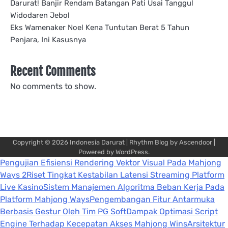
Darurat! Banjir Rendam Batangan Pati Usai Tanggul
Widodaren Jebol
Eks Wamenaker Noel Kena Tuntutan Berat 5 Tahun
Penjara, Ini Kasusnya
Recent Comments
No comments to show.
Copyright © 2026
Indonesia Darurat
| Rhythm Blog by
Ascendoor
|
Powered by
WordPress
.
Pengujian Efisiensi Rendering Vektor Visual Pada Mahjong
Ways 2
Riset Tingkat Kestabilan Latensi Streaming Platform
Live Kasino
Sistem Manajemen Algoritma Beban Kerja Pada
Platform Mahjong Ways
Pengembangan Fitur Antarmuka
Berbasis Gestur Oleh Tim PG Soft
Dampak Optimasi Script
Engine Terhadap Kecepatan Akses Mahjong Wins
Arsitektur