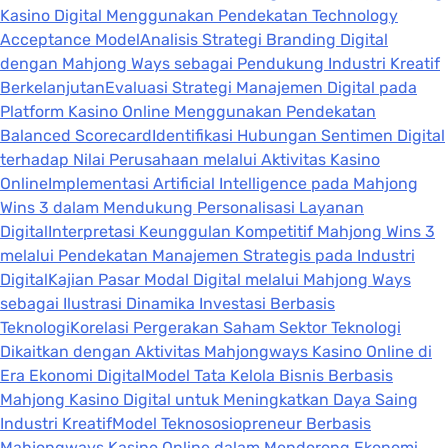
Kasino Digital Menggunakan Pendekatan Technology
Acceptance Model
Analisis Strategi Branding Digital
dengan Mahjong Ways sebagai Pendukung Industri Kreatif
Berkelanjutan
Evaluasi Strategi Manajemen Digital pada
Platform Kasino Online Menggunakan Pendekatan
Balanced Scorecard
Identifikasi Hubungan Sentimen Digital
terhadap Nilai Perusahaan melalui Aktivitas Kasino
Online
Implementasi Artificial Intelligence pada Mahjong
Wins 3 dalam Mendukung Personalisasi Layanan
Digital
Interpretasi Keunggulan Kompetitif Mahjong Wins 3
melalui Pendekatan Manajemen Strategis pada Industri
Digital
Kajian Pasar Modal Digital melalui Mahjong Ways
sebagai Ilustrasi Dinamika Investasi Berbasis
Teknologi
Korelasi Pergerakan Saham Sektor Teknologi
Dikaitkan dengan Aktivitas Mahjongways Kasino Online di
Era Ekonomi Digital
Model Tata Kelola Bisnis Berbasis
Mahjong Kasino Digital untuk Meningkatkan Daya Saing
Industri Kreatif
Model Teknososiopreneur Berbasis
Mahjongways Kasino Online dalam Mendorong Ekonomi