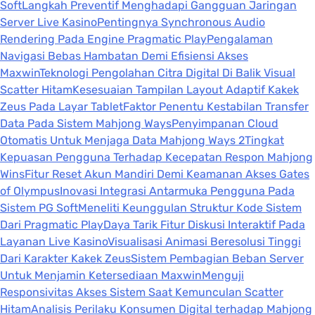
Soft
Langkah Preventif Menghadapi Gangguan Jaringan
Server Live Kasino
Pentingnya Synchronous Audio
Rendering Pada Engine Pragmatic Play
Pengalaman
Navigasi Bebas Hambatan Demi Efisiensi Akses
Maxwin
Teknologi Pengolahan Citra Digital Di Balik Visual
Scatter Hitam
Kesesuaian Tampilan Layout Adaptif Kakek
Zeus Pada Layar Tablet
Faktor Penentu Kestabilan Transfer
Data Pada Sistem Mahjong Ways
Penyimpanan Cloud
Otomatis Untuk Menjaga Data Mahjong Ways 2
Tingkat
Kepuasan Pengguna Terhadap Kecepatan Respon Mahjong
Wins
Fitur Reset Akun Mandiri Demi Keamanan Akses Gates
of Olympus
Inovasi Integrasi Antarmuka Pengguna Pada
Sistem PG Soft
Meneliti Keunggulan Struktur Kode Sistem
Dari Pragmatic Play
Daya Tarik Fitur Diskusi Interaktif Pada
Layanan Live Kasino
Visualisasi Animasi Beresolusi Tinggi
Dari Karakter Kakek Zeus
Sistem Pembagian Beban Server
Untuk Menjamin Ketersediaan Maxwin
Menguji
Responsivitas Akses Sistem Saat Kemunculan Scatter
Hitam
Analisis Perilaku Konsumen Digital terhadap Mahjong