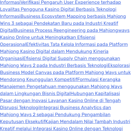
Informasi
Verifikasi Pengaruh User Experience terhadap
Loyalitas Pengguna Kasino Digital Berbasis Teknologi
Informasi
Business Ecosystem Mapping berbasis Mahjong
Wins 3 sebagai Pendekatan Baru pada Industri Kreatif
Digital
Business Process Reengineering pada Mahjongways
Kasino Online untuk Meningkatkan Efisiensi
Operasional
Efektivitas Tata Kelola Informasi pada Platform
Mahjong Kasino Digital dalam Mendukung Kinerja
Organisasi
Efisiensi Digital Supply Chain menggunakan
Mahjong Ways 2 pada Industri Berbasis Teknologi
Eksplorasi
Business Model Canvas pada Platform Mahjong Ways untuk
Mendorong Keunggulan Kompetitif
Formulasi Kerangka
Manajemen Pengetahuan menggunakan Mahjong Ways
dalam Lingkungan Bisnis Digital
Hubungan Kapitalisasi
Pasar dengan Inovasi Layanan Kasino Online di Tengah
Disrupsi Teknologi
Integrasi Business Analytics dan
Mahjong Ways 2 sebagai Pendukung Pengambilan
Keputusan Eksekutif
Kajian Mendalam Nilai Tambah Industri
Kreatif melalui Integrasi Kasino Online dengan Teknologi