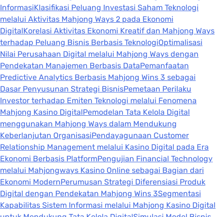
Informasi
Klasifikasi Peluang Investasi Saham Teknologi
melalui Aktivitas Mahjong Ways 2 pada Ekonomi
Digital
Korelasi Aktivitas Ekonomi Kreatif dan Mahjong Ways
terhadap Peluang Bisnis Berbasis Teknologi
Optimalisasi
Nilai Perusahaan Digital melalui Mahjong Ways dengan
Pendekatan Manajemen Berbasis Data
Pemanfaatan
Predictive Analytics Berbasis Mahjong Wins 3 sebagai
Dasar Penyusunan Strategi Bisnis
Pemetaan Perilaku
Investor terhadap Emiten Teknologi melalui Fenomena
Mahjong Kasino Digital
Pemodelan Tata Kelola Digital
menggunakan Mahjong Ways dalam Mendukung
Keberlanjutan Organisasi
Pendayagunaan Customer
Relationship Management melalui Kasino Digital pada Era
Ekonomi Berbasis Platform
Pengujian Financial Technology
melalui Mahjongways Kasino Online sebagai Bagian dari
Ekonomi Modern
Perumusan Strategi Diferensiasi Produk
Digital dengan Pendekatan Mahjong Wins 3
Segmentasi
Kapabilitas Sistem Informasi melalui Mahjong Kasino Digital
untuk Mendukung Tata Kelola Digital
Simulasi Model Bisnis