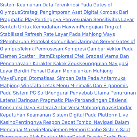
Sistem Keamanan Data Terenkripsi Pada Gates of
Olympus
Strategi Pengimporan Aset Digital Kompak Dari
Pragmatic Play
Pentingnya Penyesuaian Sensitivitas Layar
Sentuh Untuk Kemudahan Maxwin
Pengujian Tingkat
Stabilisasi Refresh Rate Layar Pada Mahjong Ways
2
Pembaruan Protokol Komunikasi Jaringan Server Gates of
Olympus
Teknik Pemrosesan Kompresi Gambar Vektor Pada
Elemen Scatter Hitam
Eksplorasi Efek Gradasi Warna Dan
Pencahayaan Karakter Kakek Zeus
Keunggulan Navigasi
Layar Berdiri Ponsel Dalam Menjalankan Mahjong
Ways
Fungsi Otomatisasi Simpan Data Pada Antarmuka
Mahjong Wins
Tata Letak Menu Minimalis Dan Ergonomis
Pada Sistem PG Soft
Mengurai Penyebab Utama Penurunan
Latensi Jaringan Pragmatic Play
Perbandingan Efisiensi
Konsumsi Daya Baterai Antar Versi Mahjong Ways
Standar
Kepatuhan Keamanan Sistem Digital Pada Platform Live
Kasino
Pentingnya Respon Cepat Tombol Navigasi Dalam
Mencapai Maxwin
Manajemen Memori Cache Sistem Saat
Pemrosesan Efek Scatter Hitam
Detail Desain Grafis Dan