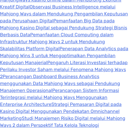
Kreatif Digital
Observasi Business Intelligence melalui
Mahjong Ways dalam Mendukung Pengambilan Keputusan
pada Perusahaan Digital
Pemanfaatan Big Data pada
Mahjong Kasino Digital sebagai Pendukung Strategi Bisnis
Berbasis Data
Pemanfaatan Cloud Computing dalam
Infrastruktur Mahjong Ways 2 untuk Mendukung
Skalabilitas Platform Digital
Penerapan Data Analytics pada
Mahjong Wins 3 untuk Mengoptimalkan Pengambilan
Keputusan Manajerial
Pengaruh Literasi Investasi terhadap
Perilaku Investor Saham melalui Fenomena Mahjong Ways
2
Perancangan Dashboard Business Analytics
menggunakan Data Mahjong Ways sebagai Pendukung
Manajemen Operasional
Perancangan Sistem Informasi
Terintegrasi melalui Mahjong Ways Menggunakan
Enterprise Architecture
Strategi Pemasaran Digital pada
Kasino Digital Menggunakan Pendekatan Omnichannel
Marketing
Studi Manajemen Risiko Digital melalui Mahjong
Ways 2 dalam Perspektif Tata Kelola Teknologi