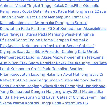
Animasi Visual Tingkat Tinggi Kakek Zeus
Fitur Otomatis
Penghemat Kuota Data Internet Pada Mahjong Ways 2
Daya
Tahan Server Pusat Dalam Menampung Trafik Live
Kasino
Kustomisasi Antarmuka Pengguna Sesuai
Kebutuhan Pada Platform PG Soft
Kemudahan Aksesibilitas
Fitur Navigasi Utama Pada Mahjong Wins
Pentingnya
Efisiensi Script Engine Utama Garapan Pragmatic
Play
Analisis Ketahanan Infrastruktur Server Gates of
Olympus Saat Jam Sibuk
Prosedur Caching Data Untuk
Mempercepat Loading Akses Maxwin
Kejernihan Frekuensi
Audio Dan Efek Suara Karakter Kakek Zeus
Keunggulan Tata
Letak Komponen Grafis Pada Tampilan Scatter
Hitam
Kecepatan Loading Halaman Awal Mahjong Ways Di
Network 5G
Evaluasi Penggunaan Sistem Memory Cache
Pada Platform Mahjong Wins
Kriteria Perangkat Handphone
Yang Kompatibel Dengan Mahjong Ways 2
Sisi Matematika
Di Balik Penyusunan Grid Layar Gates of Olympus
Pemilihan
Skema Warna Kontras Tinggi Pada Antarmuka PG