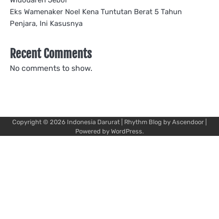
Eks Wamenaker Noel Kena Tuntutan Berat 5 Tahun
Penjara, Ini Kasusnya
Recent Comments
No comments to show.
Copyright © 2026
Indonesia Darurat
| Rhythm Blog by
Ascendoor
|
Powered by
WordPress
.