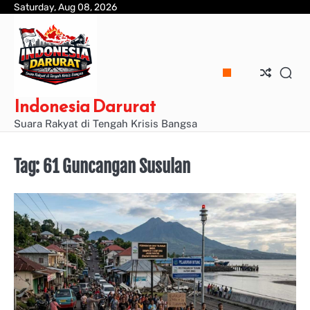
Skip
Saturday, Aug 08, 2026
to
content
Indonesia Darurat
Suara Rakyat di Tengah Krisis Bangsa
Tag:
61 Guncangan Susulan