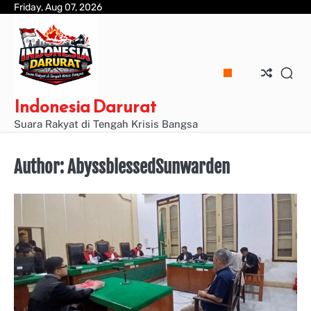
Skip
Friday, Aug 07, 2026
to
content
Indonesia Darurat
Suara Rakyat di Tengah Krisis Bangsa
Author:
AbyssblessedSunwarden