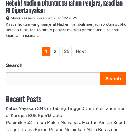
Heboh! Nadiem Dituntut 18 Tahun Penjara, Keadilan
RI Dipertanyakan
05/16/2026
AbyssblessedSunwarden
Kasus hukum yang menjerat Nadiem kembali menjadi sorotan publik
setelah tuntutan 18 tahun penjara memicu perdebatan luas soal
keadilan nasional.…
Posts
…
1
2
26
Next
pagination
Search
Search
Recent Posts
Ketua Yayasan SMK di Tebing Tinggi Dituntut 6 Tahun Bui
di Korupsi BOS Rp 513 Juta
Polemik Rp2 Triliun Makin Memanas, Mentan Amran Sebut
Target Utama Bukan Petani, Melainkan Mafia Beras dan