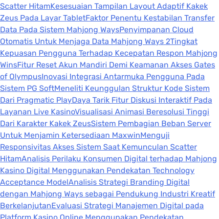
Scatter Hitam
Kesesuaian Tampilan Layout Adaptif Kakek
Zeus Pada Layar Tablet
Faktor Penentu Kestabilan Transfer
Data Pada Sistem Mahjong Ways
Penyimpanan Cloud
Otomatis Untuk Menjaga Data Mahjong Ways 2
Tingkat
Kepuasan Pengguna Terhadap Kecepatan Respon Mahjong
Wins
Fitur Reset Akun Mandiri Demi Keamanan Akses Gates
of Olympus
Inovasi Integrasi Antarmuka Pengguna Pada
Sistem PG Soft
Meneliti Keunggulan Struktur Kode Sistem
Dari Pragmatic Play
Daya Tarik Fitur Diskusi Interaktif Pada
Layanan Live Kasino
Visualisasi Animasi Beresolusi Tinggi
Dari Karakter Kakek Zeus
Sistem Pembagian Beban Server
Untuk Menjamin Ketersediaan Maxwin
Menguji
Responsivitas Akses Sistem Saat Kemunculan Scatter
Hitam
Analisis Perilaku Konsumen Digital terhadap Mahjong
Kasino Digital Menggunakan Pendekatan Technology
Acceptance Model
Analisis Strategi Branding Digital
dengan Mahjong Ways sebagai Pendukung Industri Kreatif
Berkelanjutan
Evaluasi Strategi Manajemen Digital pada
Platform Kasino Online Menggunakan Pendekatan