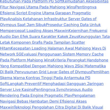
Kebutuhan Pada Platform PG Soft
Kemudahan Aksesibilitas
Fitur Navigasi Utama Pada Mahjong Wins
Pentingnya
Efisiensi Script Engine Utama Garapan Pragmatic
Play
Analisis Ketahanan Infrastruktur Server Gates of
Olympus Saat Jam Sibuk
Prosedur Caching Data Untuk
Mempercepat Loading Akses Maxwin
Kejernihan Frekuensi
Audio Dan Efek Suara Karakter Kakek Zeus
Keunggulan Tata
Letak Komponen Grafis Pada Tampilan Scatter
Hitam
Kecepatan Loading Halaman Awal Mahjong Ways Di
Network 5G
Evaluasi Penggunaan Sistem Memory Cache
Pada Platform Mahjong Wins
Kriteria Perangkat Handphone
Yang Kompatibel Dengan Mahjong Ways 2
Sisi Matematika
Di Balik Penyusunan Grid Layar Gates of Olympus
Pemilihan
Skema Warna Kontras Tinggi Pada Antarmuka PG
Soft
Langkah Preventif Menghadapi Gangguan Jaringan
Server Live Kasino
Pentingnya Synchronous Audio
Rendering Pada Engine Pragmatic Play
Pengalaman
Navigasi Bebas Hambatan Demi Efisiensi Akses
Maxwin
Teknologi Pengolahan Citra Digital Di Balik Visual