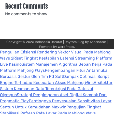
Recent Comments
No comments to show.
Copyright © 2026
Indonesia Darurat
| Rhythm Blog by
Ascendoor
|
Powered by
WordPress
.
Pengujian Efisiensi Rendering Vektor Visual Pada Mahjong
Ways 2
Riset Tingkat Kestabilan Latensi Streaming Platform
Live Kasino
Sistem Manajemen Algoritma Beban Kerja Pada
Platform Mahjong Ways
Pengembangan Fitur Antarmuka
Berbasis Gestur Oleh Tim PG Soft
Dampak Optimasi Script
Engine Terhadap Kecepatan Akses Mahjong Wins
Arsitektur
Sistem Keamanan Data Terenkripsi Pada Gates of
Olympus
Strategi Pengimporan Aset Digital Kompak Dari
Pragmatic Play
Pentingnya Penyesuaian Sensitivitas Layar
Sentuh Untuk Kemudahan Maxwin
Pengujian Tingkat
Stabilisasi Refresh Rate Layar Pada Mahjong Ways