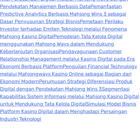
Pendekatan Manajemen Berbasis Data
Pemanfaatan
Predictive Analytics Berbasis Mahjong Wins 3 sebagai
Dasar Penyusunan Strategi Bisnis
Pemetaan Perilaku
Investor terhadap Emiten Teknologi melalui Fenomena
Mahjong Kasino Digital
Pemodelan Tata Kelola Digital
menggunakan Mahjong Ways dalam Mendukung
Keberlanjutan Organisasi
Pendayagunaan Customer
Relationship Management melalui Kasino Digital pada Era
Ekonomi Berbasis Platform
Pengujian Financial Technology
melalui Mahjongways Kasino Online sebagai Bagian dari
Ekonomi Modern
Perumusan Strategi Diferensiasi Produk
Digital dengan Pendekatan Mahjong Wins 3
Segmentasi
Kapabilitas Sistem Informasi melalui Mahjong Kasino Digital
untuk Mendukung Tata Kelola Digital
Simulasi Model Bisnis
Platform Kasino Digital dalam Menghadapi Persaingan
Industri Teknologi