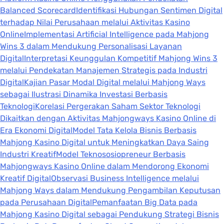
Balanced Scorecard
Identifikasi Hubungan Sentimen Digital
terhadap Nilai Perusahaan melalui Aktivitas Kasino
Online
Implementasi Artificial Intelligence pada Mahjong
Wins 3 dalam Mendukung Personalisasi Layanan
Digital
Interpretasi Keunggulan Kompetitif Mahjong Wins 3
melalui Pendekatan Manajemen Strategis pada Industri
Digital
Kajian Pasar Modal Digital melalui Mahjong Ways
sebagai Ilustrasi Dinamika Investasi Berbasis
Teknologi
Korelasi Pergerakan Saham Sektor Teknologi
Dikaitkan dengan Aktivitas Mahjongways Kasino Online di
Era Ekonomi Digital
Model Tata Kelola Bisnis Berbasis
Mahjong Kasino Digital untuk Meningkatkan Daya Saing
Industri Kreatif
Model Teknososiopreneur Berbasis
Mahjongways Kasino Online dalam Mendorong Ekonomi
Kreatif Digital
Observasi Business Intelligence melalui
Mahjong Ways dalam Mendukung Pengambilan Keputusan
pada Perusahaan Digital
Pemanfaatan Big Data pada
Mahjong Kasino Digital sebagai Pendukung Strategi Bisnis