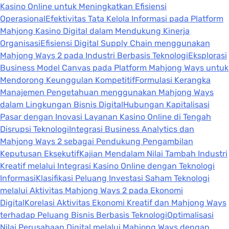
Kasino Online untuk Meningkatkan Efisiensi
Operasional
Efektivitas Tata Kelola Informasi pada Platform
Mahjong Kasino Digital dalam Mendukung Kinerja
Organisasi
Efisiensi Digital Supply Chain menggunakan
Mahjong Ways 2 pada Industri Berbasis Teknologi
Eksplorasi
Business Model Canvas pada Platform Mahjong Ways untuk
Mendorong Keunggulan Kompetitif
Formulasi Kerangka
Manajemen Pengetahuan menggunakan Mahjong Ways
dalam Lingkungan Bisnis Digital
Hubungan Kapitalisasi
Pasar dengan Inovasi Layanan Kasino Online di Tengah
Disrupsi Teknologi
Integrasi Business Analytics dan
Mahjong Ways 2 sebagai Pendukung Pengambilan
Keputusan Eksekutif
Kajian Mendalam Nilai Tambah Industri
Kreatif melalui Integrasi Kasino Online dengan Teknologi
Informasi
Klasifikasi Peluang Investasi Saham Teknologi
melalui Aktivitas Mahjong Ways 2 pada Ekonomi
Digital
Korelasi Aktivitas Ekonomi Kreatif dan Mahjong Ways
terhadap Peluang Bisnis Berbasis Teknologi
Optimalisasi
Nilai Perusahaan Digital melalui Mahjong Ways dengan