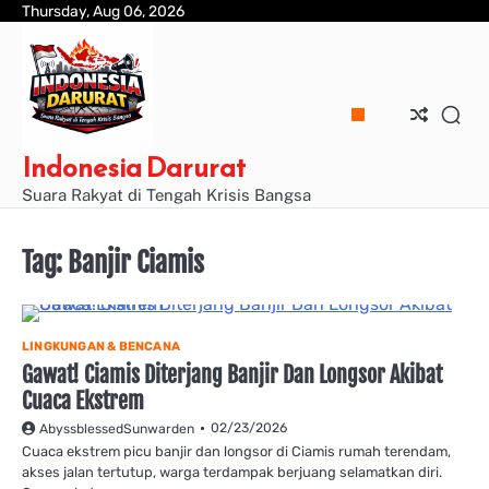
Skip
Thursday, Aug 06, 2026
to
content
Indonesia Darurat
Suara Rakyat di Tengah Krisis Bangsa
Tag:
Banjir Ciamis
LINGKUNGAN & BENCANA
Gawat! Ciamis Diterjang Banjir Dan Longsor Akibat
Cuaca Ekstrem
02/23/2026
AbyssblessedSunwarden
Cuaca ekstrem picu banjir dan longsor di Ciamis rumah terendam,
akses jalan tertutup, warga terdampak berjuang selamatkan diri.