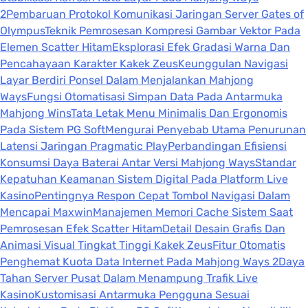
2
Pembaruan Protokol Komunikasi Jaringan Server Gates of
Olympus
Teknik Pemrosesan Kompresi Gambar Vektor Pada
Elemen Scatter Hitam
Eksplorasi Efek Gradasi Warna Dan
Pencahayaan Karakter Kakek Zeus
Keunggulan Navigasi
Layar Berdiri Ponsel Dalam Menjalankan Mahjong
Ways
Fungsi Otomatisasi Simpan Data Pada Antarmuka
Mahjong Wins
Tata Letak Menu Minimalis Dan Ergonomis
Pada Sistem PG Soft
Mengurai Penyebab Utama Penurunan
Latensi Jaringan Pragmatic Play
Perbandingan Efisiensi
Konsumsi Daya Baterai Antar Versi Mahjong Ways
Standar
Kepatuhan Keamanan Sistem Digital Pada Platform Live
Kasino
Pentingnya Respon Cepat Tombol Navigasi Dalam
Mencapai Maxwin
Manajemen Memori Cache Sistem Saat
Pemrosesan Efek Scatter Hitam
Detail Desain Grafis Dan
Animasi Visual Tingkat Tinggi Kakek Zeus
Fitur Otomatis
Penghemat Kuota Data Internet Pada Mahjong Ways 2
Daya
Tahan Server Pusat Dalam Menampung Trafik Live
Kasino
Kustomisasi Antarmuka Pengguna Sesuai