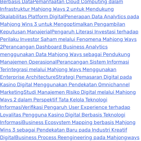
Berbasis Data
Pemanfaatan Cloud Computing dalam
Infrastruktur Mahjong Ways 2 untuk Mendukung
Skalabilitas Platform Digital
Penerapan Data Analytics pada
Mahjong Wins 3 untuk Mengoptimalkan Pengambilan
Keputusan Manajerial
Pengaruh Literasi Investasi terhadap
Perilaku Investor Saham melalui Fenomena Mahjong Ways
2
Perancangan Dashboard Business Analytics
menggunakan Data Mahjong Ways sebagai Pendukung
Manajemen Operasional
Perancangan Sistem Informasi
Terintegrasi melalui Mahjong Ways Menggunakan
Enterprise Architecture
Strategi Pemasaran Digital pada
Kasino Digital Menggunakan Pendekatan Omnichannel
Marketing
Studi Manajemen Risiko Digital melalui Mahjong
Ways 2 dalam Perspektif Tata Kelola Teknologi
Informasi
Verifikasi Pengaruh User Experience terhadap
Loyalitas Pengguna Kasino Digital Berbasis Teknologi
Informasi
Business Ecosystem Mapping berbasis Mahjong
Wins 3 sebagai Pendekatan Baru pada Industri Kreatif
Digital
Business Process Reengineering pada Mahjongways