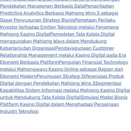
Pendekatan Manajemen Berbasis Data
Pemanfaatan
Predictive Analytics Berbasis Mahjong Wins 3 sebagai
Dasar Penyusunan Strategi Bisnis
Pemetaan Perilaku
Investor terhadap Emiten Teknologi melalui Fenomena
Mahjong Kasino Digital
Pemodelan Tata Kelola Digital
menggunakan Mahjong Ways dalam Mendukung
Keberlanjutan Organisasi
Pendayagunaan Customer
Relationship Management melalui Kasino Digital pada Era
Ekonomi Berbasis Platform
Pengujian Financial Technology
melalui Mahjongways Kasino Online sebagai Bagian dari
Ekonomi Modern
Perumusan Strategi Diferensiasi Produk
Digital dengan Pendekatan Mahjong Wins 3
Segmentasi
Kapabilitas Sistem Informasi melalui Mahjong Kasino Digital
untuk Mendukung Tata Kelola Digital
Simulasi Model Bisnis
Platform Kasino Digital dalam Menghadapi Persaingan
Industri Teknologi