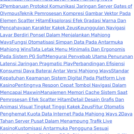
2
Pembaruan Protokol Komunikasi Jaringan Server Gates of
Olympus
Teknik Pemrosesan Kompresi Gambar Vektor Pada
Elemen Scatter Hitam
Eksplorasi Efek Gradasi Warna Dan
Pencahayaan Karakter Kakek Zeus
Keunggulan Navigasi
Layar Berdiri Ponsel Dalam Menjalankan Mahjong
Ways
Fungsi Otomatisasi Simpan Data Pada Antarmuka
Mahjong Wins
Tata Letak Menu Minimalis Dan Ergonomis
Pada Sistem PG Soft
Mengurai Penyebab Utama Penurunan
Latensi Jaringan Pragmatic Play
Perbandingan Efisiensi
Konsumsi Daya Baterai Antar Versi Mahjong Ways
Standar
Kepatuhan Keamanan Sistem Digital Pada Platform Live
Kasino
Pentingnya Respon Cepat Tombol Navigasi Dalam
Mencapai Maxwin
Manajemen Memori Cache Sistem Saat
Pemrosesan Efek Scatter Hitam
Detail Desain Grafis Dan
Animasi Visual Tingkat Tinggi Kakek Zeus
Fitur Otomatis
Penghemat Kuota Data Internet Pada Mahjong Ways 2
Daya
Tahan Server Pusat Dalam Menampung Trafik Live
Kasino
Kustomisasi Antarmuka Pengguna Sesuai