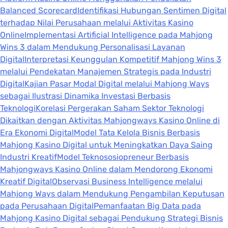
Balanced Scorecard
Identifikasi Hubungan Sentimen Digital
terhadap Nilai Perusahaan melalui Aktivitas Kasino
Online
Implementasi Artificial Intelligence pada Mahjong
Wins 3 dalam Mendukung Personalisasi Layanan
Digital
Interpretasi Keunggulan Kompetitif Mahjong Wins 3
melalui Pendekatan Manajemen Strategis pada Industri
Digital
Kajian Pasar Modal Digital melalui Mahjong Ways
sebagai Ilustrasi Dinamika Investasi Berbasis
Teknologi
Korelasi Pergerakan Saham Sektor Teknologi
Dikaitkan dengan Aktivitas Mahjongways Kasino Online di
Era Ekonomi Digital
Model Tata Kelola Bisnis Berbasis
Mahjong Kasino Digital untuk Meningkatkan Daya Saing
Industri Kreatif
Model Teknososiopreneur Berbasis
Mahjongways Kasino Online dalam Mendorong Ekonomi
Kreatif Digital
Observasi Business Intelligence melalui
Mahjong Ways dalam Mendukung Pengambilan Keputusan
pada Perusahaan Digital
Pemanfaatan Big Data pada
Mahjong Kasino Digital sebagai Pendukung Strategi Bisnis