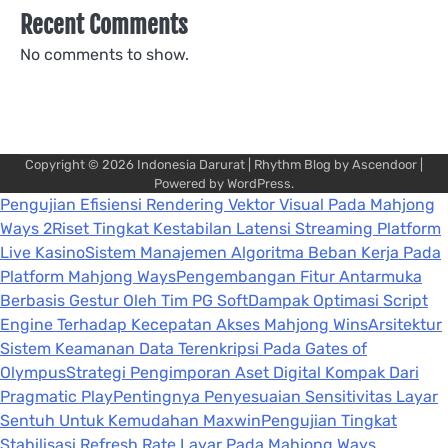
Recent Comments
No comments to show.
Copyright © 2026
Indonesia Darurat
| Rhythm Blog by
Ascendoor
|
Powered by
WordPress
.
Pengujian Efisiensi Rendering Vektor Visual Pada Mahjong
Ways 2
Riset Tingkat Kestabilan Latensi Streaming Platform
Live Kasino
Sistem Manajemen Algoritma Beban Kerja Pada
Platform Mahjong Ways
Pengembangan Fitur Antarmuka
Berbasis Gestur Oleh Tim PG Soft
Dampak Optimasi Script
Engine Terhadap Kecepatan Akses Mahjong Wins
Arsitektur
Sistem Keamanan Data Terenkripsi Pada Gates of
Olympus
Strategi Pengimporan Aset Digital Kompak Dari
Pragmatic Play
Pentingnya Penyesuaian Sensitivitas Layar
Sentuh Untuk Kemudahan Maxwin
Pengujian Tingkat
Stabilisasi Refresh Rate Layar Pada Mahjong Ways