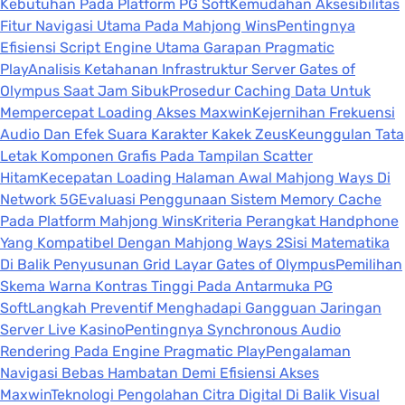
Kebutuhan Pada Platform PG Soft
Kemudahan Aksesibilitas
Fitur Navigasi Utama Pada Mahjong Wins
Pentingnya
Efisiensi Script Engine Utama Garapan Pragmatic
Play
Analisis Ketahanan Infrastruktur Server Gates of
Olympus Saat Jam Sibuk
Prosedur Caching Data Untuk
Mempercepat Loading Akses Maxwin
Kejernihan Frekuensi
Audio Dan Efek Suara Karakter Kakek Zeus
Keunggulan Tata
Letak Komponen Grafis Pada Tampilan Scatter
Hitam
Kecepatan Loading Halaman Awal Mahjong Ways Di
Network 5G
Evaluasi Penggunaan Sistem Memory Cache
Pada Platform Mahjong Wins
Kriteria Perangkat Handphone
Yang Kompatibel Dengan Mahjong Ways 2
Sisi Matematika
Di Balik Penyusunan Grid Layar Gates of Olympus
Pemilihan
Skema Warna Kontras Tinggi Pada Antarmuka PG
Soft
Langkah Preventif Menghadapi Gangguan Jaringan
Server Live Kasino
Pentingnya Synchronous Audio
Rendering Pada Engine Pragmatic Play
Pengalaman
Navigasi Bebas Hambatan Demi Efisiensi Akses
Maxwin
Teknologi Pengolahan Citra Digital Di Balik Visual