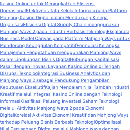
Kasino Online untuk Meningkatkan Efisiensi
Operasional
Efektivitas Tata Kelola Informasi pada Platform
Mahjong Kasino Digital dalam Mendukung Kinerja
Organisasi
Efisiensi Digital Supply Chain menggunakan
Mahjong Ways 2 pada Industri Berbasis Teknologi
Eksplorasi
Business Model Canvas pada Platform Mahjong Ways untuk
Mendorong Keunggulan Kompetitif
Formulasi Kerangka
Manajemen Pengetahuan menggunakan Mahjong Ways
dalam Lingkungan Bisnis Digital
Hubungan Kapitalisasi
Pasar dengan Inovasi Layanan Kasino Online di Tengah
Disrupsi Teknologi
Integrasi Business Analytics dan
Mahjong Ways 2 sebagai Pendukung Pengambilan
Keputusan Eksekutif
Kajian Mendalam Nilai Tambah Industri
Kreatif melalui Integrasi Kasino Online dengan Teknologi
Informasi
Klasifikasi Peluang Investasi Saham Teknologi
melalui Aktivitas Mahjong Ways 2 pada Ekonomi
Digital
Korelasi Aktivitas Ekonomi Kreatif dan Mahjong Ways
terhadap Peluang Bisnis Berbasis Teknologi
Optimalisasi
Nilai Perusahaan Digital melalui Mahjong Ways dengan