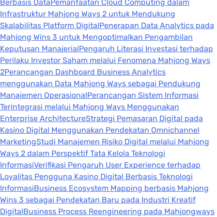
Berbasis Data
Pemanfaatan Cloud Computing dalam
Infrastruktur Mahjong Ways 2 untuk Mendukung
Skalabilitas Platform Digital
Penerapan Data Analytics pada
Mahjong Wins 3 untuk Mengoptimalkan Pengambilan
Keputusan Manajerial
Pengaruh Literasi Investasi terhadap
Perilaku Investor Saham melalui Fenomena Mahjong Ways
2
Perancangan Dashboard Business Analytics
menggunakan Data Mahjong Ways sebagai Pendukung
Manajemen Operasional
Perancangan Sistem Informasi
Terintegrasi melalui Mahjong Ways Menggunakan
Enterprise Architecture
Strategi Pemasaran Digital pada
Kasino Digital Menggunakan Pendekatan Omnichannel
Marketing
Studi Manajemen Risiko Digital melalui Mahjong
Ways 2 dalam Perspektif Tata Kelola Teknologi
Informasi
Verifikasi Pengaruh User Experience terhadap
Loyalitas Pengguna Kasino Digital Berbasis Teknologi
Informasi
Business Ecosystem Mapping berbasis Mahjong
Wins 3 sebagai Pendekatan Baru pada Industri Kreatif
Digital
Business Process Reengineering pada Mahjongways