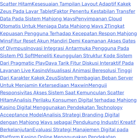
Scatter Hitam
Kesesuaian Tampilan Layout Adaptif Kakek
Zeus Pada Layar Tablet
Faktor Penentu Kestabilan Transfer
Data Pada Sistem Mahjong Ways
Penyimpanan Cloud
Otomatis Untuk Menjaga Data Mahjong Ways 2
Tingkat
Kepuasan Pengguna Terhadap Kecepatan Respon Mahjong
Wins
Fitur Reset Akun Mandiri Demi Keamanan Akses Gates
of Olympus
Inovasi Integrasi Antarmuka Pengguna Pada
Sistem PG Soft
Meneliti Keunggulan Struktur Kode Sistem
Dari Pragmatic Play
Daya Tarik Fitur Diskusi Interaktif Pada
Layanan Live Kasino
Visualisasi Animasi Beresolusi Tinggi
Dari Karakter Kakek Zeus
Sistem Pembagian Beban Server
Untuk Menjamin Ketersediaan Maxwin
Menguji
Responsivitas Akses Sistem Saat Kemunculan Scatter
Hitam
Analisis Perilaku Konsumen Digital terhadap Mahjong
Kasino Digital Menggunakan Pendekatan Technology
Acceptance Model
Analisis Strategi Branding Digital
dengan Mahjong Ways sebagai Pendukung Industri Kreatif
Berkelanjutan
Evaluasi Strategi Manajemen Digital pada
Platform Kasino Online Menggunakan Pendekatan