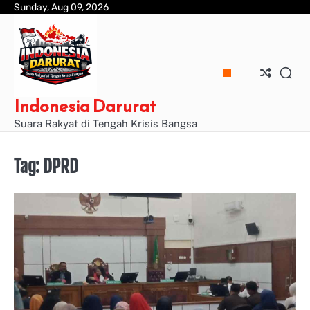
Skip
Sunday, Aug 09, 2026
to
content
Indonesia Darurat
Suara Rakyat di Tengah Krisis Bangsa
Tag:
DPRD