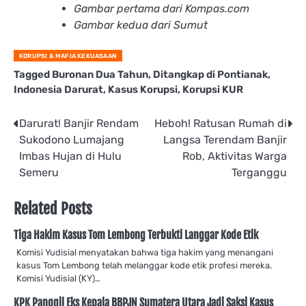
Gambar pertama dari Kompas.com
Gambar kedua dari Sumut
KORUPSI & MAFIA KEKUASAAN
Tagged
Buronan Dua Tahun
,
Ditangkap di Pontianak
,
Indonesia Darurat
,
Kasus Korupsi
,
Korupsi KUR
Post
Darurat! Banjir Rendam
Heboh! Ratusan Rumah di
Sukodono Lumajang
Langsa Terendam Banjir
navigation
Imbas Hujan di Hulu
Rob, Aktivitas Warga
Semeru
Terganggu
Related Posts
Tiga Hakim Kasus Tom Lembong Terbukti Langgar Kode Etik
Komisi Yudisial menyatakan bahwa tiga hakim yang menangani
kasus Tom Lembong telah melanggar kode etik profesi mereka.
Komisi Yudisial (KY)…
KPK Panggil Eks Kepala BBPJN Sumatera Utara Jadi Saksi Kasus