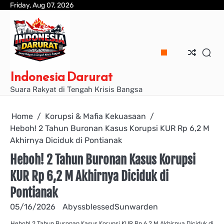
Skip
Friday, Aug 07, 2026
to
content
Indonesia Darurat
Suara Rakyat di Tengah Krisis Bangsa
Home
Korupsi & Mafia Kekuasaan
Heboh! 2 Tahun Buronan Kasus Korupsi KUR Rp 6,2 M
Akhirnya Diciduk di Pontianak
Heboh! 2 Tahun Buronan Kasus Korupsi
KUR Rp 6,2 M Akhirnya Diciduk di
Pontianak
05/16/2026
AbyssblessedSunwarden
Heboh! 2 Tahun Buronan Kasus Korupsi KUR Rp 6,2 M Akhirnya Diciduk di