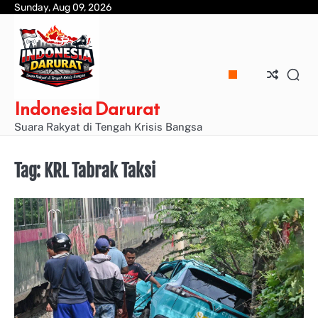
Skip
Sunday, Aug 09, 2026
to
content
Indonesia Darurat
Suara Rakyat di Tengah Krisis Bangsa
Tag:
KRL Tabrak Taksi