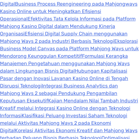
Digital
Business Process Reengineering pada Mahjongways
Kasino Online untuk Meningkatkan Efisiensi
Operasional
Efektivitas Tata Kelola Informasi pada Platform
Mahjong Kasino Digital dalam Mendukung Kinerja
Organisasi
Efisiensi Digital Supply Chain menggunakan
Mahjong Ways 2 pada Industri Berbasis Teknologi
Eksplorasi
Business Model Canvas pada Platform Mahjong Ways untuk
Mendorong Keunggulan Kompetitif
Formulasi Kerangka
Manajemen Pengetahuan menggunakan Mahjong Ways
dalam Lingkungan Bisnis Digital
Hubungan Kapitalisasi
Pasar dengan Inovasi Layanan Kasino Online di Tengah
Disrupsi Teknologi
Integrasi Business Analytics dan
Mahjong Ways 2 sebagai Pendukung Pengambilan
Keputusan Eksekutif
Kajian Mendalam Nilai Tambah Industri
Kreatif melalui Integrasi Kasino Online dengan Teknologi
Informasi
Klasifikasi Peluang Investasi Saham Teknologi
melalui Aktivitas Mahjong Ways 2 pada Ekonomi
Digital
Korelasi Aktivitas Ekonomi Kreatif dan Mahjong Ways
terhadap Peluang Bisnis Berbasis Teknologi
Optimalisasi