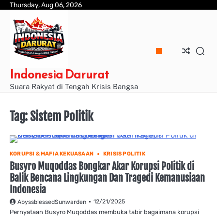
Skip
Thursday, Aug 06, 2026
to
content
Indonesia Darurat
Suara Rakyat di Tengah Krisis Bangsa
Tag:
Sistem Politik
KORUPSI & MAFIA KEKUASAAN
KRISIS POLITIK
Busyro Muqoddas Bongkar Akar Korupsi Politik di
Balik Bencana Lingkungan Dan Tragedi Kemanusiaan
Indonesia
12/21/2025
AbyssblessedSunwarden
Pernyataan Busyro Muqoddas membuka tabir bagaimana korupsi