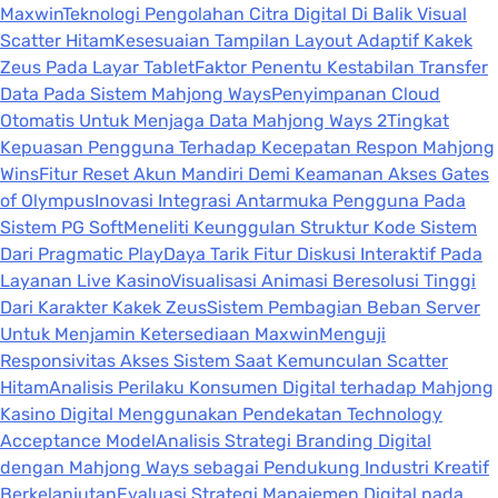
Maxwin
Teknologi Pengolahan Citra Digital Di Balik Visual
Scatter Hitam
Kesesuaian Tampilan Layout Adaptif Kakek
Zeus Pada Layar Tablet
Faktor Penentu Kestabilan Transfer
Data Pada Sistem Mahjong Ways
Penyimpanan Cloud
Otomatis Untuk Menjaga Data Mahjong Ways 2
Tingkat
Kepuasan Pengguna Terhadap Kecepatan Respon Mahjong
Wins
Fitur Reset Akun Mandiri Demi Keamanan Akses Gates
of Olympus
Inovasi Integrasi Antarmuka Pengguna Pada
Sistem PG Soft
Meneliti Keunggulan Struktur Kode Sistem
Dari Pragmatic Play
Daya Tarik Fitur Diskusi Interaktif Pada
Layanan Live Kasino
Visualisasi Animasi Beresolusi Tinggi
Dari Karakter Kakek Zeus
Sistem Pembagian Beban Server
Untuk Menjamin Ketersediaan Maxwin
Menguji
Responsivitas Akses Sistem Saat Kemunculan Scatter
Hitam
Analisis Perilaku Konsumen Digital terhadap Mahjong
Kasino Digital Menggunakan Pendekatan Technology
Acceptance Model
Analisis Strategi Branding Digital
dengan Mahjong Ways sebagai Pendukung Industri Kreatif
Berkelanjutan
Evaluasi Strategi Manajemen Digital pada