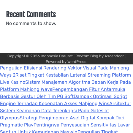
Recent Comments
No comments to show.
Copyright © 2026
Indonesia Darurat
| Rhythm Blog by
Ascendoor
|
Powered by
WordPress
.
Pengujian Efisiensi Rendering Vektor Visual Pada Mahjong
Ways 2
Riset Tingkat Kestabilan Latensi Streaming Platform
Live Kasino
Sistem Manajemen Algoritma Beban Kerja Pada
Platform Mahjong Ways
Pengembangan Fitur Antarmuka
Berbasis Gestur Oleh Tim PG Soft
Dampak Optimasi Script
Engine Terhadap Kecepatan Akses Mahjong Wins
Arsitektur
Sistem Keamanan Data Terenkripsi Pada Gates of
Olympus
Strategi Pengimporan Aset Digital Kompak Dari
Pragmatic Play
Pentingnya Penyesuaian Sensitivitas Layar
Sentuh Untuk Kemudahan Maxwin
Pengujian Tingkat