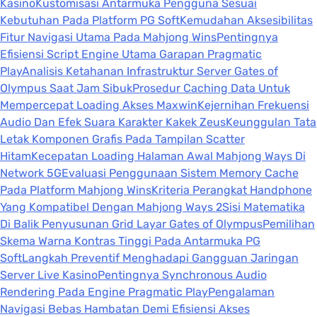
Kasino
Kustomisasi Antarmuka Pengguna Sesuai
Kebutuhan Pada Platform PG Soft
Kemudahan Aksesibilitas
Fitur Navigasi Utama Pada Mahjong Wins
Pentingnya
Efisiensi Script Engine Utama Garapan Pragmatic
Play
Analisis Ketahanan Infrastruktur Server Gates of
Olympus Saat Jam Sibuk
Prosedur Caching Data Untuk
Mempercepat Loading Akses Maxwin
Kejernihan Frekuensi
Audio Dan Efek Suara Karakter Kakek Zeus
Keunggulan Tata
Letak Komponen Grafis Pada Tampilan Scatter
Hitam
Kecepatan Loading Halaman Awal Mahjong Ways Di
Network 5G
Evaluasi Penggunaan Sistem Memory Cache
Pada Platform Mahjong Wins
Kriteria Perangkat Handphone
Yang Kompatibel Dengan Mahjong Ways 2
Sisi Matematika
Di Balik Penyusunan Grid Layar Gates of Olympus
Pemilihan
Skema Warna Kontras Tinggi Pada Antarmuka PG
Soft
Langkah Preventif Menghadapi Gangguan Jaringan
Server Live Kasino
Pentingnya Synchronous Audio
Rendering Pada Engine Pragmatic Play
Pengalaman
Navigasi Bebas Hambatan Demi Efisiensi Akses