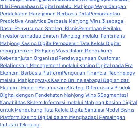
Nilai Perusahaan Digital melalui Mahjong Ways dengan
Pendekatan Manajemen Berbasis Data
Pemanfaatan
Predictive Analytics Berbasis Mahjong Wins 3 sebagai
Dasar Penyusunan Strategi Bisnis
Pemetaan Perilaku
Investor terhadap Emiten Teknologi melalui Fenomena
Mahjong Kasino Digital
Pemodelan Tata Kelola Digital
menggunakan Mahjong Ways dalam Mendukung
Keberlanjutan Organisasi
Pendayagunaan Customer
Relationship Management melalui Kasino Digital pada Era
Ekonomi Berbasis Platform
Pengujian Financial Technology
melalui Mahjongways Kasino Online sebagai Bagian dari
Ekonomi Modern
Perumusan Strategi Diferensiasi Produk
Digital dengan Pendekatan Mahjong Wins 3
Segmentasi
Kapabilitas Sistem Informasi melalui Mahjong Kasino Digital
untuk Mendukung Tata Kelola Digital
Simulasi Model Bisnis
Platform Kasino Digital dalam Menghadapi Persaingan
Industri Teknologi