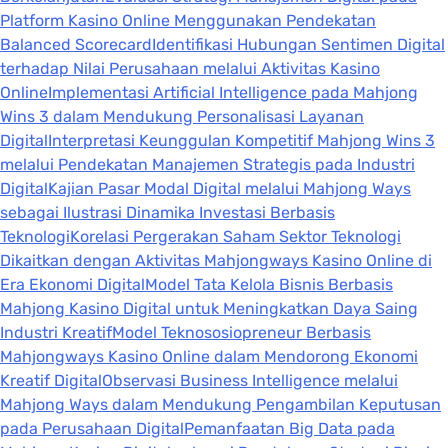
Platform Kasino Online Menggunakan Pendekatan
Balanced Scorecard
Identifikasi Hubungan Sentimen Digital
terhadap Nilai Perusahaan melalui Aktivitas Kasino
Online
Implementasi Artificial Intelligence pada Mahjong
Wins 3 dalam Mendukung Personalisasi Layanan
Digital
Interpretasi Keunggulan Kompetitif Mahjong Wins 3
melalui Pendekatan Manajemen Strategis pada Industri
Digital
Kajian Pasar Modal Digital melalui Mahjong Ways
sebagai Ilustrasi Dinamika Investasi Berbasis
Teknologi
Korelasi Pergerakan Saham Sektor Teknologi
Dikaitkan dengan Aktivitas Mahjongways Kasino Online di
Era Ekonomi Digital
Model Tata Kelola Bisnis Berbasis
Mahjong Kasino Digital untuk Meningkatkan Daya Saing
Industri Kreatif
Model Teknososiopreneur Berbasis
Mahjongways Kasino Online dalam Mendorong Ekonomi
Kreatif Digital
Observasi Business Intelligence melalui
Mahjong Ways dalam Mendukung Pengambilan Keputusan
pada Perusahaan Digital
Pemanfaatan Big Data pada