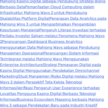
Mahjong Kasino Digital sebagai Pendukung Strategi Bisnis
Berbasis Data
Pemanfaatan Cloud Computing dalam
Infrastruktur Mahjong Ways 2 untuk Mendukung
Skalabilitas Platform Digital
Penerapan Data Analytics pada
Mahjong Wins 3 untuk Mengoptimalkan Pengambilan
Keputusan Manajerial
Pengaruh Literasi Investasi terhadap
Perilaku Investor Saham melalui Fenomena Mahjong Ways
2
Perancangan Dashboard Business Analytics
menggunakan Data Mahjong Ways sebagai Pendukung
Manajemen Operasional
Perancangan Sistem Informasi
Terintegrasi melalui Mahjong Ways Menggunakan
Enterprise Architecture
Strategi Pemasaran Digital pada
Kasino Digital Menggunakan Pendekatan Omnichannel
Marketing
Studi Manajemen Risiko Digital melalui Mahjong
Ways 2 dalam Perspektif Tata Kelola Teknologi
Informasi
Verifikasi Pengaruh User Experience terhadap
Loyalitas Pengguna Kasino Digital Berbasis Teknologi
Informasi
Business Ecosystem Mapping berbasis Mahjong
Wins 3 sebagai Pendekatan Baru pada Industri Kreatif