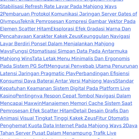
Stabilisasi Refresh Rate Layar Pada Mahjong Ways
2
Pembaruan Protokol Komunikasi Jaringan Server Gates of
Olympus
Teknik Pemrosesan Kompresi Gambar Vektor Pada
Elemen Scatter Hitam
Eksplorasi Efek Gradasi Warna Dan
Pencahayaan Karakter Kakek Zeus
Keunggulan Navigasi
Layar Berdiri Ponsel Dalam Menjalankan Mahjong
Ways
Fungsi Otomatisasi Simpan Data Pada Antarmuka
Mahjong Wins
Tata Letak Menu Minimalis Dan Ergonomis
Pada Sistem PG Soft
Mengurai Penyebab Utama Penurunan
Latensi Jaringan Pragmatic Play
Perbandingan Efisiensi
Konsumsi Daya Baterai Antar Versi Mahjong Ways
Standar
Kepatuhan Keamanan Sistem Digital Pada Platform Live
Kasino
Pentingnya Respon Cepat Tombol Navigasi Dalam
Mencapai Maxwin
Manajemen Memori Cache Sistem Saat
Pemrosesan Efek Scatter Hitam
Detail Desain Grafis Dan
Animasi Visual Tingkat Tinggi Kakek Zeus
Fitur Otomatis
Penghemat Kuota Data Internet Pada Mahjong Ways 2
Daya
Tahan Server Pusat Dalam Menampung Trafik Live