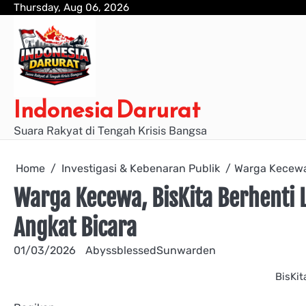
Skip
Thursday, Aug 06, 2026
to
content
Indonesia Darurat
Suara Rakyat di Tengah Krisis Bangsa
Home
Investigasi & Kebenaran Publik
Warga Kecewa,
Warga Kecewa, BisKita Berhenti 
Angkat Bicara
01/03/2026
AbyssblessedSunwarden
BisKit