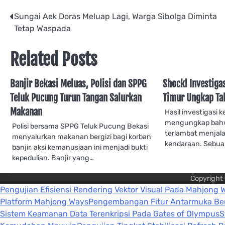
Post
Sungai Aek Doras Meluap Lagi, Warga Sibolga Diminta
Tetap Waspada
navigation
Related Posts
Banjir Bekasi Meluas, Polisi dan SPPG
Shock! Investiga
Teluk Pucung Turun Tangan Salurkan
Timur Ungkap Tak
Makanan
Hasil investigasi 
mengungkap bahwa
Polisi bersama SPPG Teluk Pucung Bekasi
terlambat menjala
menyalurkan makanan bergizi bagi korban
kendaraan. Sebu
banjir, aksi kemanusiaan ini menjadi bukti
kepedulian. Banjir yang…
Copyright
Pengujian Efisiensi Rendering Vektor Visual Pada Mahjong 
Platform Mahjong Ways
Pengembangan Fitur Antarmuka Berb
Sistem Keamanan Data Terenkripsi Pada Gates of Olympus
S