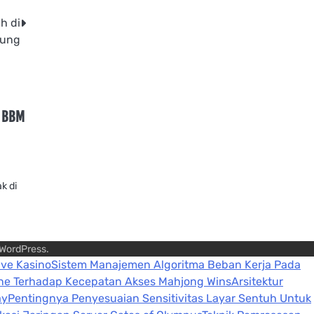
h di
gung
? BBM
n
k di
WordPress
.
ive Kasino
Sistem Manajemen Algoritma Beban Kerja Pada
ine Terhadap Kecepatan Akses Mahjong Wins
Arsitektur
ay
Pentingnya Penyesuaian Sensitivitas Layar Sentuh Untuk