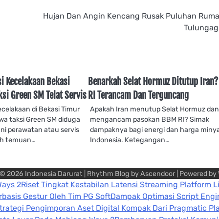
Hujan Dan Angin Kencang Rusak Puluhan Ruma
Tulunga
si Kecelakaan Bekasi
Benarkah Selat Hormuz Ditutup Iran
si Green SM Telat Servis
RI Terancam Dan Terguncang
kecelakaan di Bekasi Timur
Apakah Iran menutup Selat Hormuz da
 taksi Green SM diduga
mengancam pasokan BBM RI? Simak
ni perawatan atau servis
dampaknya bagi energi dan harga minya
ah temuan…
Indonesia. Ketegangan…
 © 2026
Indonesia Darurat
| Rhythm Blog by
Ascendoor
| Powered by
Ways 2
Riset Tingkat Kestabilan Latensi Streaming Platform L
asis Gestur Oleh Tim PG Soft
Dampak Optimasi Script Eng
trategi Pengimporan Aset Digital Kompak Dari Pragmatic Pl