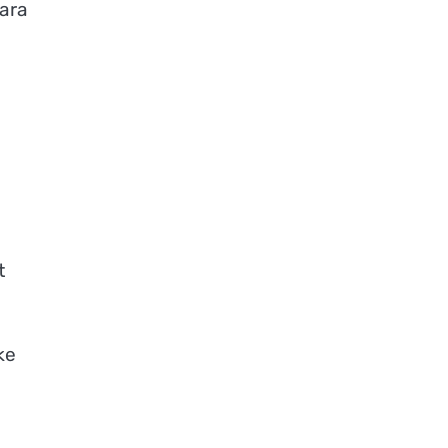
ara
t
ke