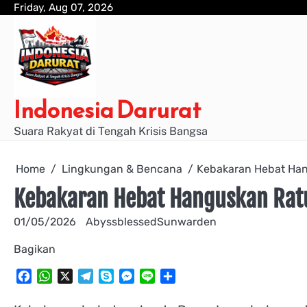
Skip
Friday, Aug 07, 2026
to
content
Indonesia Darurat
Suara Rakyat di Tengah Krisis Bangsa
Home
Lingkungan & Bencana
Kebakaran Hebat Han
Kebakaran Hebat Hanguskan Rat
01/05/2026
AbyssblessedSunwarden
Bagikan
Facebook
WhatsApp
X
Telegram
Skype
Messenger
Line
Share