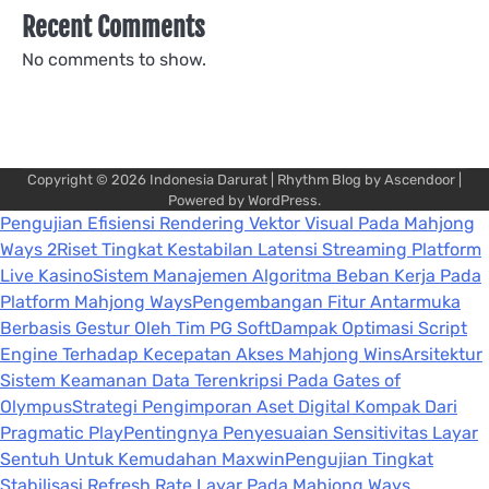
Recent Comments
No comments to show.
Copyright © 2026
Indonesia Darurat
| Rhythm Blog by
Ascendoor
|
Powered by
WordPress
.
Pengujian Efisiensi Rendering Vektor Visual Pada Mahjong
Ways 2
Riset Tingkat Kestabilan Latensi Streaming Platform
Live Kasino
Sistem Manajemen Algoritma Beban Kerja Pada
Platform Mahjong Ways
Pengembangan Fitur Antarmuka
Berbasis Gestur Oleh Tim PG Soft
Dampak Optimasi Script
Engine Terhadap Kecepatan Akses Mahjong Wins
Arsitektur
Sistem Keamanan Data Terenkripsi Pada Gates of
Olympus
Strategi Pengimporan Aset Digital Kompak Dari
Pragmatic Play
Pentingnya Penyesuaian Sensitivitas Layar
Sentuh Untuk Kemudahan Maxwin
Pengujian Tingkat
Stabilisasi Refresh Rate Layar Pada Mahjong Ways