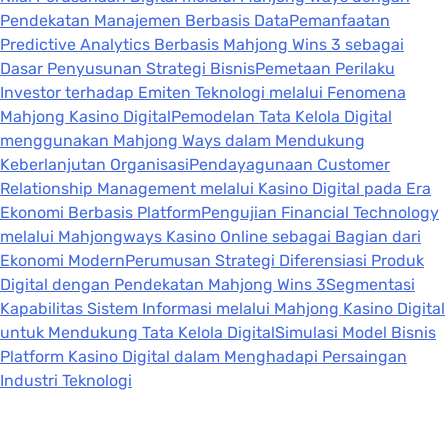
Pendekatan Manajemen Berbasis Data
Pemanfaatan
Predictive Analytics Berbasis Mahjong Wins 3 sebagai
Dasar Penyusunan Strategi Bisnis
Pemetaan Perilaku
Investor terhadap Emiten Teknologi melalui Fenomena
Mahjong Kasino Digital
Pemodelan Tata Kelola Digital
menggunakan Mahjong Ways dalam Mendukung
Keberlanjutan Organisasi
Pendayagunaan Customer
Relationship Management melalui Kasino Digital pada Era
Ekonomi Berbasis Platform
Pengujian Financial Technology
melalui Mahjongways Kasino Online sebagai Bagian dari
Ekonomi Modern
Perumusan Strategi Diferensiasi Produk
Digital dengan Pendekatan Mahjong Wins 3
Segmentasi
Kapabilitas Sistem Informasi melalui Mahjong Kasino Digital
untuk Mendukung Tata Kelola Digital
Simulasi Model Bisnis
Platform Kasino Digital dalam Menghadapi Persaingan
Industri Teknologi