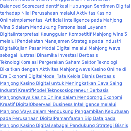
Balanced Scorecard
Identifikasi Hubungan Sentimen Digital
terhadap Nilai Perusahaan melalui Aktivitas Kasino
Online
Implementasi Artificial Intelligence pada Mahjong
Wins 3 dalam Mendukung Personalisasi Layanan
Digital
Interpretasi Keunggulan Kompetitif Mahjong Wins 3
melalui Pendekatan Manajemen Strategis pada Industri
Digital
Kajian Pasar Modal Digital melalui Mahjong Ways
sebagai Ilustrasi Dinamika Investasi Berbasis
Teknologi
Korelasi Pergerakan Saham Sektor Teknologi
Dikaitkan dengan Aktivitas Mahjongways Kasino Online di
Era Ekonomi Digital
Model Tata Kelola Bisnis Berbasis
Mahjong Kasino Digital untuk Meningkatkan Daya Saing
Industri Kreatif
Model Teknososiopreneur Berbasis
Mahjongways Kasino Online dalam Mendorong Ekonomi
Kreatif Digital
Observasi Business Intelligence melalui
Mahjong Ways dalam Mendukung Pengambilan Keputusan
pada Perusahaan Digital
Pemanfaatan Big Data pada
Mahjong Kasino Digital sebagai Pendukung Strategi Bisnis