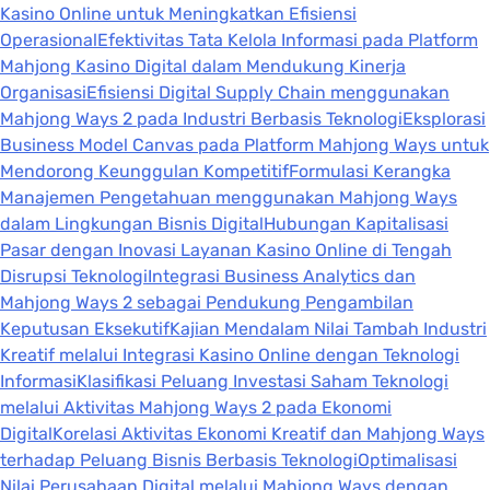
Kasino Online untuk Meningkatkan Efisiensi
Operasional
Efektivitas Tata Kelola Informasi pada Platform
Mahjong Kasino Digital dalam Mendukung Kinerja
Organisasi
Efisiensi Digital Supply Chain menggunakan
Mahjong Ways 2 pada Industri Berbasis Teknologi
Eksplorasi
Business Model Canvas pada Platform Mahjong Ways untuk
Mendorong Keunggulan Kompetitif
Formulasi Kerangka
Manajemen Pengetahuan menggunakan Mahjong Ways
dalam Lingkungan Bisnis Digital
Hubungan Kapitalisasi
Pasar dengan Inovasi Layanan Kasino Online di Tengah
Disrupsi Teknologi
Integrasi Business Analytics dan
Mahjong Ways 2 sebagai Pendukung Pengambilan
Keputusan Eksekutif
Kajian Mendalam Nilai Tambah Industri
Kreatif melalui Integrasi Kasino Online dengan Teknologi
Informasi
Klasifikasi Peluang Investasi Saham Teknologi
melalui Aktivitas Mahjong Ways 2 pada Ekonomi
Digital
Korelasi Aktivitas Ekonomi Kreatif dan Mahjong Ways
terhadap Peluang Bisnis Berbasis Teknologi
Optimalisasi
Nilai Perusahaan Digital melalui Mahjong Ways dengan