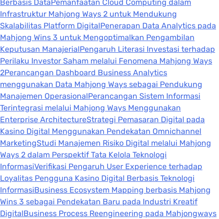
Berbasis Data
Pemanfaatan Cloud Computing dalam
Infrastruktur Mahjong Ways 2 untuk Mendukung
Skalabilitas Platform Digital
Penerapan Data Analytics pada
Mahjong Wins 3 untuk Mengoptimalkan Pengambilan
Keputusan Manajerial
Pengaruh Literasi Investasi terhadap
Perilaku Investor Saham melalui Fenomena Mahjong Ways
2
Perancangan Dashboard Business Analytics
menggunakan Data Mahjong Ways sebagai Pendukung
Manajemen Operasional
Perancangan Sistem Informasi
Terintegrasi melalui Mahjong Ways Menggunakan
Enterprise Architecture
Strategi Pemasaran Digital pada
Kasino Digital Menggunakan Pendekatan Omnichannel
Marketing
Studi Manajemen Risiko Digital melalui Mahjong
Ways 2 dalam Perspektif Tata Kelola Teknologi
Informasi
Verifikasi Pengaruh User Experience terhadap
Loyalitas Pengguna Kasino Digital Berbasis Teknologi
Informasi
Business Ecosystem Mapping berbasis Mahjong
Wins 3 sebagai Pendekatan Baru pada Industri Kreatif
Digital
Business Process Reengineering pada Mahjongways