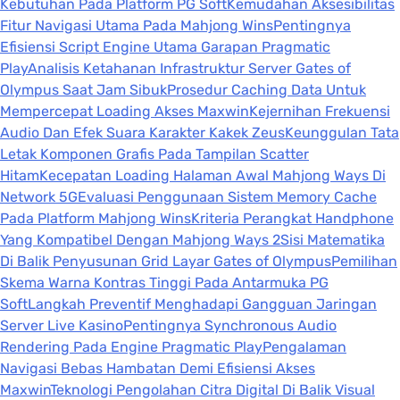
Kebutuhan Pada Platform PG Soft
Kemudahan Aksesibilitas
Fitur Navigasi Utama Pada Mahjong Wins
Pentingnya
Efisiensi Script Engine Utama Garapan Pragmatic
Play
Analisis Ketahanan Infrastruktur Server Gates of
Olympus Saat Jam Sibuk
Prosedur Caching Data Untuk
Mempercepat Loading Akses Maxwin
Kejernihan Frekuensi
Audio Dan Efek Suara Karakter Kakek Zeus
Keunggulan Tata
Letak Komponen Grafis Pada Tampilan Scatter
Hitam
Kecepatan Loading Halaman Awal Mahjong Ways Di
Network 5G
Evaluasi Penggunaan Sistem Memory Cache
Pada Platform Mahjong Wins
Kriteria Perangkat Handphone
Yang Kompatibel Dengan Mahjong Ways 2
Sisi Matematika
Di Balik Penyusunan Grid Layar Gates of Olympus
Pemilihan
Skema Warna Kontras Tinggi Pada Antarmuka PG
Soft
Langkah Preventif Menghadapi Gangguan Jaringan
Server Live Kasino
Pentingnya Synchronous Audio
Rendering Pada Engine Pragmatic Play
Pengalaman
Navigasi Bebas Hambatan Demi Efisiensi Akses
Maxwin
Teknologi Pengolahan Citra Digital Di Balik Visual