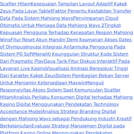
Scatter Hitam
Kesesuaian Tampilan Layout Adaptif Kakek
Zeus Pada Layar Tablet
Faktor Penentu Kestabilan Transfer
Data Pada Sistem Mahjong Ways
Penyimpanan Cloud
Otomatis Untuk Menjaga Data Mahjong Ways 2
Tingkat
Kepuasan Pengguna Terhadap Kecepatan Respon Mahjong
Wins
Fitur Reset Akun Mandiri Demi Keamanan Akses Gates
of Olympus
Inovasi Integrasi Antarmuka Pengguna Pada
Sistem PG Soft
Meneliti Keunggulan Struktur Kode Sistem
Dari Pragmatic Play
Daya Tarik Fitur Diskusi Interaktif Pada
Layanan Live Kasino
Visualisasi Animasi Beresolusi Tinggi
Dari Karakter Kakek Zeus
Sistem Pembagian Beban Server
Untuk Menjamin Ketersediaan Maxwin
Menguji
Responsivitas Akses Sistem Saat Kemunculan Scatter
Hitam
Analisis Perilaku Konsumen Digital terhadap Mahjong
Kasino Digital Menggunakan Pendekatan Technology
Acceptance Model
Analisis Strategi Branding Digital
dengan Mahjong Ways sebagai Pendukung Industri Kreatif
Berkelanjutan
Evaluasi Strategi Manajemen Digital pada
Platform Kasino Online Menggunakan Pendekatan