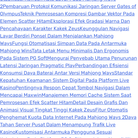
2
Pembaruan Protokol Komunikasi Jaringan Server Gates of
Olympus
Teknik Pemrosesan Kompresi Gambar Vektor Pada
Elemen Scatter Hitam
Eksplorasi Efek Gradasi Warna Dan
Pencahayaan Karakter Kakek Zeus
Keunggulan Navigasi
Layar Berdiri Ponsel Dalam Menjalankan Mahjong
Ways
Fungsi Otomatisasi Simpan Data Pada Antarmuka
Mahjong Wins
Tata Letak Menu Minimalis Dan Ergonomis
Pada Sistem PG Soft
Mengurai Penyebab Utama Penurunan
Latensi Jaringan Pragmatic Play
Perbandingan Efisiensi
Konsumsi Daya Baterai Antar Versi Mahjong Ways
Standar
Kepatuhan Keamanan Sistem Digital Pada Platform Live
Kasino
Pentingnya Respon Cepat Tombol Navigasi Dalam
Mencapai Maxwin
Manajemen Memori Cache Sistem Saat
Pemrosesan Efek Scatter Hitam
Detail Desain Grafis Dan
Animasi Visual Tingkat Tinggi Kakek Zeus
Fitur Otomatis
Penghemat Kuota Data Internet Pada Mahjong Ways 2
Daya
Tahan Server Pusat Dalam Menampung Trafik Live
Kasino
Kustomisasi Antarmuka Pengguna Sesuai