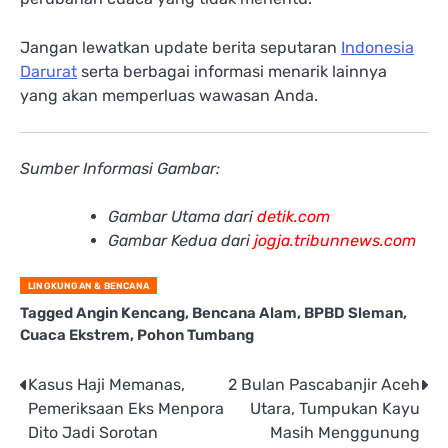
Jangan lewatkan update berita seputaran
Indonesia
Darurat
serta berbagai informasi menarik lainnya
yang akan memperluas wawasan Anda.
Sumber Informasi Gambar:
Gambar Utama dari
detik.com
Gambar Kedua dari
jogja.tribunnews.com
LINGKUNGAN & BENCANA
Tagged
Angin Kencang
,
Bencana Alam
,
BPBD Sleman
,
Cuaca Ekstrem
,
Pohon Tumbang
Post
Kasus Haji Memanas,
2 Bulan Pascabanjir Aceh
Pemeriksaan Eks Menpora
Utara, Tumpukan Kayu
navigation
Dito Jadi Sorotan
Masih Menggunung