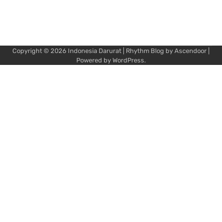
Copyright © 2026
Indonesia Darurat
| Rhythm Blog by
Ascendoor
|
Powered by
WordPress
.