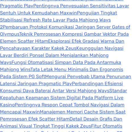
Pragmatic Play
Pentingnya Penyesuaian Sensitivitas Layar
Sentuh Untuk Kemudahan Maxwin
Pengujian Tingkat
Stabilisasi Refresh Rate Layar Pada Mahjong Ways
2
Pembaruan Protokol Komunikasi Jaringan Server Gates of
Olympus
Teknik Pemrosesan Kompresi Gambar Vektor Pada
Elemen Scatter Hitam
Eksplorasi Efek Gradasi Warna Dan
Pencahayaan Karakter Kakek Zeus
Keunggulan Navigasi
Layar Berdiri Ponsel Dalam Menjalankan Mahjong
Ways
Fungsi Otomatisasi Simpan Data Pada Antarmuka
Mahjong Wins
Tata Letak Menu Minimalis Dan Ergonomis
Pada Sistem PG Soft
Mengurai Penyebab Utama Penurunan
Latensi Jaringan Pragmatic Play
Perbandingan Efisiensi
Konsumsi Daya Baterai Antar Versi Mahjong Ways
Standar
Kepatuhan Keamanan Sistem Digital Pada Platform Live
Kasino
Pentingnya Respon Cepat Tombol Navigasi Dalam
Mencapai Maxwin
Manajemen Memori Cache Sistem Saat
Pemrosesan Efek Scatter Hitam
Detail Desain Grafis Dan
Animasi Visual Tingkat Tinggi Kakek Zeus
Fitur Otomatis