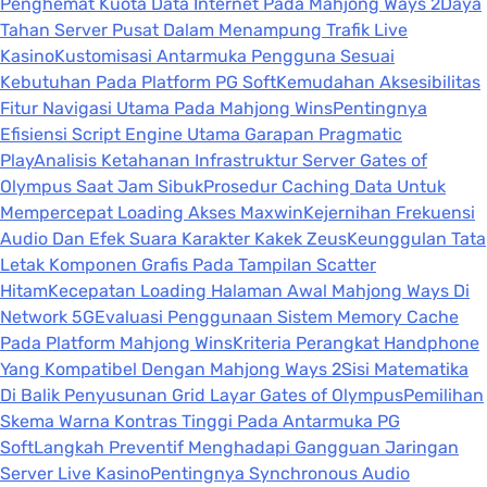
Penghemat Kuota Data Internet Pada Mahjong Ways 2
Daya
Tahan Server Pusat Dalam Menampung Trafik Live
Kasino
Kustomisasi Antarmuka Pengguna Sesuai
Kebutuhan Pada Platform PG Soft
Kemudahan Aksesibilitas
Fitur Navigasi Utama Pada Mahjong Wins
Pentingnya
Efisiensi Script Engine Utama Garapan Pragmatic
Play
Analisis Ketahanan Infrastruktur Server Gates of
Olympus Saat Jam Sibuk
Prosedur Caching Data Untuk
Mempercepat Loading Akses Maxwin
Kejernihan Frekuensi
Audio Dan Efek Suara Karakter Kakek Zeus
Keunggulan Tata
Letak Komponen Grafis Pada Tampilan Scatter
Hitam
Kecepatan Loading Halaman Awal Mahjong Ways Di
Network 5G
Evaluasi Penggunaan Sistem Memory Cache
Pada Platform Mahjong Wins
Kriteria Perangkat Handphone
Yang Kompatibel Dengan Mahjong Ways 2
Sisi Matematika
Di Balik Penyusunan Grid Layar Gates of Olympus
Pemilihan
Skema Warna Kontras Tinggi Pada Antarmuka PG
Soft
Langkah Preventif Menghadapi Gangguan Jaringan
Server Live Kasino
Pentingnya Synchronous Audio