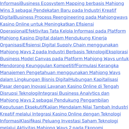
Informasi
Business Ecosystem Mapping berbasis Mahjong
Wins 3 sebagai Pendekatan Baru pada Industri Kreatif
Digital
Business Process Reengineering pada Mahjongways
Kasino Online untuk Meningkatkan Efisiensi
Operasional
Efektivitas Tata Kelola Informasi pada Platform
Mahjong Kasino Digital dalam Mendukung Kinerja
Organisasi
Efisiensi Digital Supply Chain menggunakan
Mahjong Ways 2 pada Industri Berbasis Teknologi
Eksplorasi
Business Model Canvas pada Platform Mahjong Ways untuk
Mendorong Keunggulan Kompetitif
Formulasi Kerangka
Manajemen Pengetahuan menggunakan Mahjong Ways
dalam Lingkungan Bisnis Digital
Hubungan Kapitalisasi
Pasar dengan Inovasi Layanan Kasino Online di Tengah
Disrupsi Teknologi
Integrasi Business Analytics dan
Mahjong Ways 2 sebagai Pendukung Pengambilan
Keputusan Eksekutif
Kajian Mendalam Nilai Tambah Industri
Kreatif melalui Integrasi Kasino Online dengan Teknologi
Informasi
Klasifikasi Peluang Investasi Saham Teknologi
melalui Aktivitas Mahjong Ways 2 pada Ekonomi