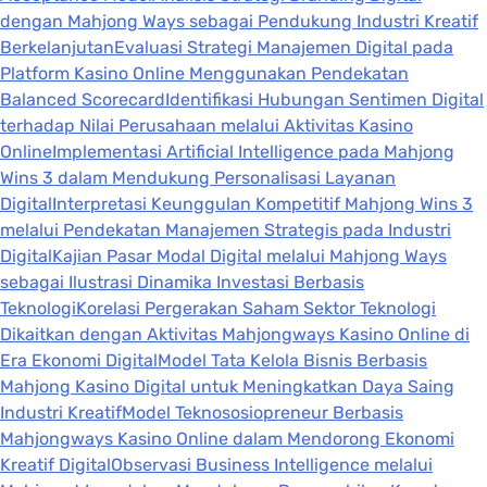
dengan Mahjong Ways sebagai Pendukung Industri Kreatif
Berkelanjutan
Evaluasi Strategi Manajemen Digital pada
Platform Kasino Online Menggunakan Pendekatan
Balanced Scorecard
Identifikasi Hubungan Sentimen Digital
terhadap Nilai Perusahaan melalui Aktivitas Kasino
Online
Implementasi Artificial Intelligence pada Mahjong
Wins 3 dalam Mendukung Personalisasi Layanan
Digital
Interpretasi Keunggulan Kompetitif Mahjong Wins 3
melalui Pendekatan Manajemen Strategis pada Industri
Digital
Kajian Pasar Modal Digital melalui Mahjong Ways
sebagai Ilustrasi Dinamika Investasi Berbasis
Teknologi
Korelasi Pergerakan Saham Sektor Teknologi
Dikaitkan dengan Aktivitas Mahjongways Kasino Online di
Era Ekonomi Digital
Model Tata Kelola Bisnis Berbasis
Mahjong Kasino Digital untuk Meningkatkan Daya Saing
Industri Kreatif
Model Teknososiopreneur Berbasis
Mahjongways Kasino Online dalam Mendorong Ekonomi
Kreatif Digital
Observasi Business Intelligence melalui