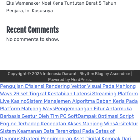
Eks Wamenaker Noel Kena Tuntutan Berat 5 Tahun
Penjara, Ini Kasusnya
Recent Comments
No comments to show.
Copyright © 2026
Indonesia Darurat
| Rhythm Blog by
Ascendoor
|
Powered by
WordPress
.
Pengujian Efisiensi Rendering Vektor Visual Pada Mahjong
Ways 2
Riset Tingkat Kestabilan Latensi Streaming Platform
Live Kasino
Sistem Manajemen Algoritma Beban Kerja Pada
Platform Mahjong Ways
Pengembangan Fitur Antarmuka
Berbasis Gestur Oleh Tim PG Soft
Dampak Optimasi Script
Engine Terhadap Kecepatan Akses Mahjong Wins
Arsitektur
Sistem Keamanan Data Terenkripsi Pada Gates of
Olympus
Strategi Pengimporan Aset Digital Kompak Dari