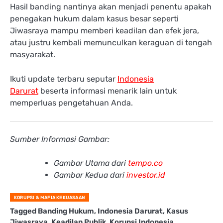
Hasil banding nantinya akan menjadi penentu apakah
penegakan hukum dalam kasus besar seperti
Jiwasraya mampu memberi keadilan dan efek jera,
atau justru kembali memunculkan keraguan di tengah
masyarakat.
Ikuti update terbaru seputar
Indonesia
Darurat
beserta informasi menarik lain untuk
memperluas pengetahuan Anda.
Sumber Informasi Gambar:
Gambar Utama dari
tempo.co
Gambar Kedua dari
investor.id
KORUPSI & MAFIA KEKUASAAN
Tagged
Banding Hukum
,
Indonesia Darurat
,
Kasus
Jiwasraya
,
Keadilan Publik
,
Korupsi Indonesia
,