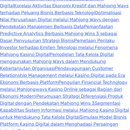
Digital
Korelasi Aktivitas Ekonomi Kreatif dan Mahjong Ways
terhadap Peluang Bisnis Berbasis Teknologi
Optimalisasi
Nilai Perusahaan Digital melalui Mahjong Ways dengan
Pendekatan Manajemen Berbasis Data
Pemanfaatan
Predictive Analytics Berbasis Mahjong Wins 3 sebagai
Dasar Penyusunan Strategi Bisnis
Pemetaan Perilaku
Investor terhadap Emiten Teknologi melalui Fenomena
Mahjong Kasino Digital
Pemodelan Tata Kelola Digital
menggunakan Mahjong Ways dalam Mendukung
Keberlanjutan Organisasi
Pendayagunaan Customer
Relationship Management melalui Kasino Digital pada Era
Ekonomi Berbasis Platform
Pengujian Financial Technology
melalui Mahjongways Kasino Online sebagai Bagian dari
Ekonomi Modern
Perumusan Strategi Diferensiasi Produk
Digital dengan Pendekatan Mahjong Wins 3
Segmentasi
Kapabilitas Sistem Informasi melalui Mahjong Kasino Digital
untuk Mendukung Tata Kelola Digital
Simulasi Model Bisnis
Platform Kasino Digital dalam Menghadapi Persaingan