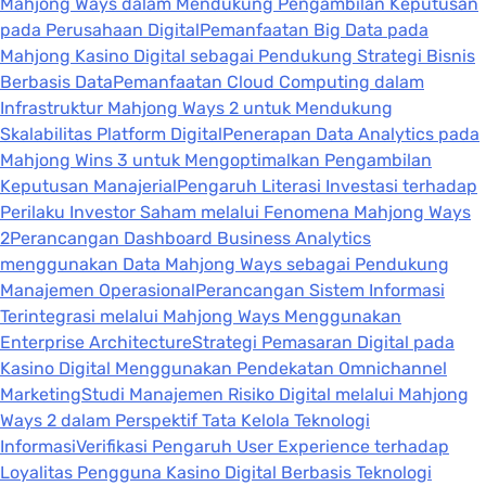
Mahjong Ways dalam Mendukung Pengambilan Keputusan
pada Perusahaan Digital
Pemanfaatan Big Data pada
Mahjong Kasino Digital sebagai Pendukung Strategi Bisnis
Berbasis Data
Pemanfaatan Cloud Computing dalam
Infrastruktur Mahjong Ways 2 untuk Mendukung
Skalabilitas Platform Digital
Penerapan Data Analytics pada
Mahjong Wins 3 untuk Mengoptimalkan Pengambilan
Keputusan Manajerial
Pengaruh Literasi Investasi terhadap
Perilaku Investor Saham melalui Fenomena Mahjong Ways
2
Perancangan Dashboard Business Analytics
menggunakan Data Mahjong Ways sebagai Pendukung
Manajemen Operasional
Perancangan Sistem Informasi
Terintegrasi melalui Mahjong Ways Menggunakan
Enterprise Architecture
Strategi Pemasaran Digital pada
Kasino Digital Menggunakan Pendekatan Omnichannel
Marketing
Studi Manajemen Risiko Digital melalui Mahjong
Ways 2 dalam Perspektif Tata Kelola Teknologi
Informasi
Verifikasi Pengaruh User Experience terhadap
Loyalitas Pengguna Kasino Digital Berbasis Teknologi