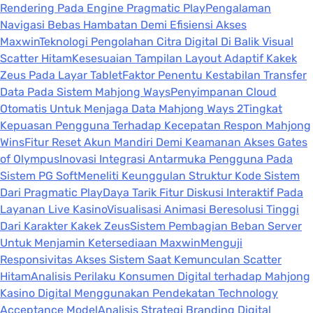
Rendering Pada Engine Pragmatic Play
Pengalaman
Navigasi Bebas Hambatan Demi Efisiensi Akses
Maxwin
Teknologi Pengolahan Citra Digital Di Balik Visual
Scatter Hitam
Kesesuaian Tampilan Layout Adaptif Kakek
Zeus Pada Layar Tablet
Faktor Penentu Kestabilan Transfer
Data Pada Sistem Mahjong Ways
Penyimpanan Cloud
Otomatis Untuk Menjaga Data Mahjong Ways 2
Tingkat
Kepuasan Pengguna Terhadap Kecepatan Respon Mahjong
Wins
Fitur Reset Akun Mandiri Demi Keamanan Akses Gates
of Olympus
Inovasi Integrasi Antarmuka Pengguna Pada
Sistem PG Soft
Meneliti Keunggulan Struktur Kode Sistem
Dari Pragmatic Play
Daya Tarik Fitur Diskusi Interaktif Pada
Layanan Live Kasino
Visualisasi Animasi Beresolusi Tinggi
Dari Karakter Kakek Zeus
Sistem Pembagian Beban Server
Untuk Menjamin Ketersediaan Maxwin
Menguji
Responsivitas Akses Sistem Saat Kemunculan Scatter
Hitam
Analisis Perilaku Konsumen Digital terhadap Mahjong
Kasino Digital Menggunakan Pendekatan Technology
Acceptance Model
Analisis Strategi Branding Digital