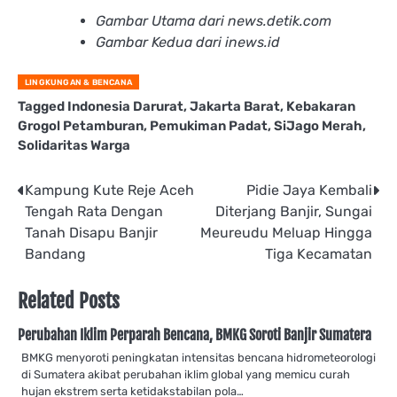
Gambar Utama dari news.detik.com
Gambar Kedua dari inews.id
LINGKUNGAN & BENCANA
Tagged
Indonesia Darurat
,
Jakarta Barat
,
Kebakaran
Grogol Petamburan
,
Pemukiman Padat
,
SiJago Merah
,
Solidaritas Warga
Post
Kampung Kute Reje Aceh
Pidie Jaya Kembali
Tengah Rata Dengan
Diterjang Banjir, Sungai
navigation
Tanah Disapu Banjir
Meureudu Meluap Hingga
Bandang
Tiga Kecamatan
Related Posts
Perubahan Iklim Perparah Bencana, BMKG Soroti Banjir Sumatera
BMKG menyoroti peningkatan intensitas bencana hidrometeorologi
di Sumatera akibat perubahan iklim global yang memicu curah
hujan ekstrem serta ketidakstabilan pola…