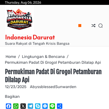
Skip
Thursday, Aug 06, 2026
to
content
Indonesia Darurat
Suara Rakyat di Tengah Krisis Bangsa
Home
Lingkungan & Bencana
Permukiman Padat Di Grogol Petamburan Dilalap Api
Permukiman Padat Di Grogol Petamburan
Dilalap Api
12/23/2025
AbyssblessedSunwarden
Bagikan
Facebook
WhatsApp
X
Telegram
Skype
Messenger
Line
Share